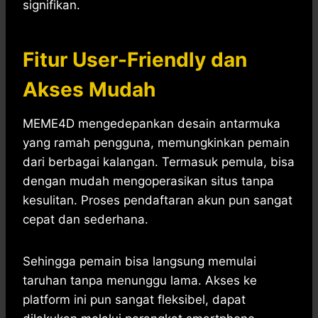
signifikan.
Fitur User-Friendly dan
Akses Mudah
MEME4D mengedepankan desain antarmuka
yang ramah pengguna, memungkinkan pemain
dari berbagai kalangan. Termasuk pemula, bisa
dengan mudah mengoperasikan situs tanpa
kesulitan. Proses pendaftaran akun pun sangat
cepat dan sederhana.
Sehingga pemain bisa langsung memulai
taruhan tanpa menunggu lama. Akses ke
platform ini pun sangat fleksibel, dapat