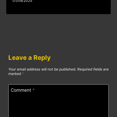
01/09/2025
Leave a Reply
Your email address will not be published.
Required fields are
marked
*
Comment
*