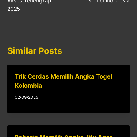
Akses Terlengkap
No.1 di Indonesia
2025
Similar Posts
Trik Cerdas Memilih Angka Togel
Kolombia
02/09/2025