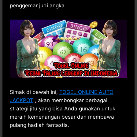
penggemar judi angka.
Simak di bawah ini,
TOGEL ONLINE AUTO
JACKPOT
, akan membongkar berbagai
strategi jitu yang bisa Anda gunakan untuk
meraih kemenangan besar dan membawa
pulang hadiah fantastis.