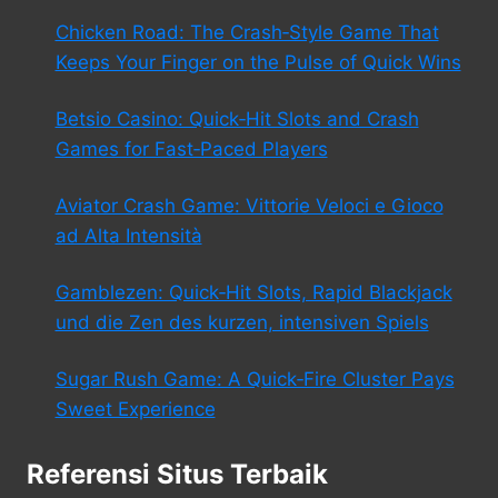
Chicken Road: The Crash‑Style Game That
Keeps Your Finger on the Pulse of Quick Wins
Betsio Casino: Quick‑Hit Slots and Crash
Games for Fast‑Paced Players
Aviator Crash Game: Vittorie Veloci e Gioco
ad Alta Intensità
Gamblezen: Quick‑Hit Slots, Rapid Blackjack
und die Zen des kurzen, intensiven Spiels
Sugar Rush Game: A Quick‑Fire Cluster Pays
Sweet Experience
Referensi Situs Terbaik