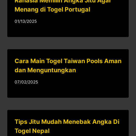
Rahasia Memilih Angka Jitu Agar
Menang di Togel Portugal
01/13/2025
Cara Main Togel Taiwan Pools Aman
dan Menguntungkan
07/02/2025
Tips Jitu Mudah Menebak Angka Di
Togel Nepal