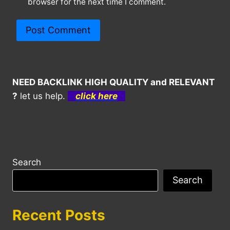
browser for the next time I comment.
NEED BACKLINK HIGH QUALITY and RELEVANT
?
let us help.
click here
Search
Search
Recent Posts