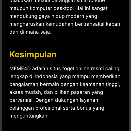
dilakukan melalui perangkat smartphone
maupun komputer desktop. Hal ini sangat
mendukung gaya hidup modern yang
mengharuskan kemudahan bertransaksi kapan
dan di mana saja.
Kesimpulan
MEME4D adalah situs togel online resmi paling
lengkap di Indonesia yang mampu memberikan
pengalaman bermain dengan keamanan tinggi,
akses mudah, dan pilihan pasaran yang
bervariasi. Dengan dukungan layanan
pelanggan profesional serta bonus yang
menguntungkan.