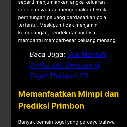
seperti menjumlahkan angka keluaran
sebelumnya atau menggunakan teknik
perhitungan peluang berdasarkan pola
tertentu. Meskipun tidak menjamin
kemenangan, pendekatan ini bisa
membantu memperbesar peluang menang.
Baca Juga:
Trik Memilih
Angka Jitu Bermain di
Togel Thailand 2D
Memanfaatkan Mimpi dan
Prediksi Primbon
Banyak pemain togel yang percaya bahwa