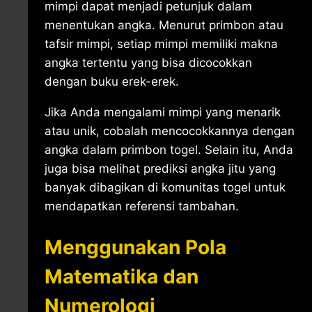
mimpi dapat menjadi petunjuk dalam
menentukan angka. Menurut primbon atau
tafsir mimpi, setiap mimpi memiliki makna
angka tertentu yang bisa dicocokkan
dengan buku erek-erek.
Jika Anda mengalami mimpi yang menarik
atau unik, cobalah mencocokkannya dengan
angka dalam primbon togel. Selain itu, Anda
juga bisa melihat prediksi angka jitu yang
banyak dibagikan di komunitas togel untuk
mendapatkan referensi tambahan.
Menggunakan Pola
Matematika dan
Numerologi