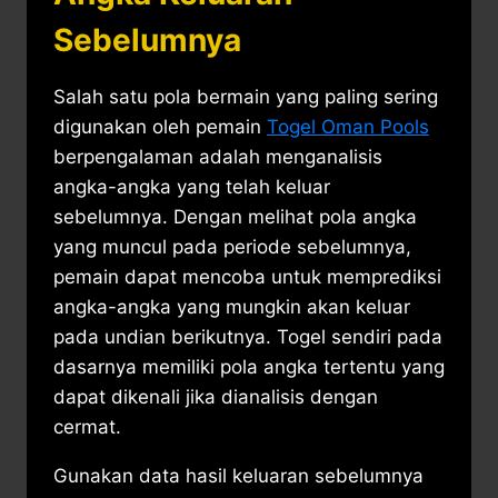
Sebelumnya
Salah satu pola bermain yang paling sering
digunakan oleh pemain
Togel Oman Pools
berpengalaman adalah menganalisis
angka-angka yang telah keluar
sebelumnya. Dengan melihat pola angka
yang muncul pada periode sebelumnya,
pemain dapat mencoba untuk memprediksi
angka-angka yang mungkin akan keluar
pada undian berikutnya. Togel sendiri pada
dasarnya memiliki pola angka tertentu yang
dapat dikenali jika dianalisis dengan
cermat.
Gunakan data hasil keluaran sebelumnya