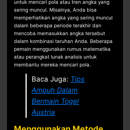
untuk mencari pola atau tren angka yang
sering muncul. Misalnya, Anda bisa
memperhatikan angka yang sering muncul
dalam beberapa periode terakhir dan
mencoba memasukkan angka tersebut
dalam kombinasi taruhan Anda. Beberapa
pemain menggunakan rumus matematika
atau perangkat lunak analisis untuk
membantu mereka mencari pola.
Baca Juga:
Tips
Ampuh Dalam
Bermain Togel
Austria
Menggunakan Metode