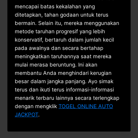
mencapai batas kekalahan yang
ditetapkan, tahan godaan untuk terus
bermain. Selain itu, mereka menggunakan
metode taruhan progresif yang lebih
konservatif, bertaruh dalam jumlah kecil
pada awalnya dan secara bertahap
meningkatkan taruhannya saat mereka
mulai merasa beruntung. Ini akan
membantu Anda menghindari kerugian
besar dalam jangka panjang. Ayo simak
terus dan ikuti terus informasi-informasi
menarik terbaru lainnya secara terlengkap
dengan mengklik
TOGEL ONLINE AUTO
JACKPOT
.