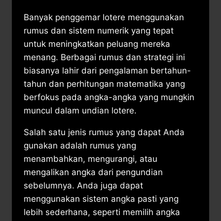
Banyak penggemar lotere menggunakan
rumus dan sistem numerik yang tepat
untuk meningkatkan peluang mereka
menang. Berbagai rumus dan strategi ini
biasanya lahir dari pengalaman bertahun-
tahun dan perhitungan matematika yang
berfokus pada angka-angka yang mungkin
muncul dalam undian lotere.
Salah satu jenis rumus yang dapat Anda
gunakan adalah rumus yang
menambahkan, mengurangi, atau
mengalikan angka dari pengundian
sebelumnya. Anda juga dapat
menggunakan sistem angka pasti yang
lebih sederhana, seperti memilih angka