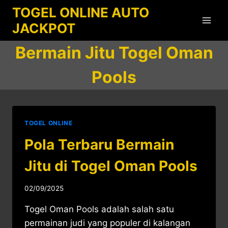
Skip
TOGEL ONLINE AUTO
to
JACKPOT
content
Bermain Jitu Togel Oman
Pools
TOGEL ONLINE
Pola Terbaru Bermain
Jitu di Togel Oman Pools
02/09/2025
Togel Oman Pools adalah salah satu
permainan judi yang populer di kalangan