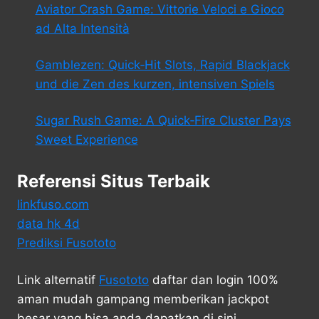
Aviator Crash Game: Vittorie Veloci e Gioco
ad Alta Intensità
Gamblezen: Quick‑Hit Slots, Rapid Blackjack
und die Zen des kurzen, intensiven Spiels
Sugar Rush Game: A Quick‑Fire Cluster Pays
Sweet Experience
Referensi Situs Terbaik
linkfuso.com
data hk 4d
Prediksi Fusototo
Link alternatif
Fusototo
daftar dan login 100%
aman mudah gampang memberikan jackpot
besar yang bisa anda dapatkan di sini.