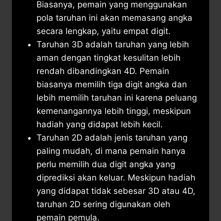
Biasanya, pemain yang menggunakan
pola taruhan ini akan memasang angka
secara lengkap, yaitu empat digit.
Taruhan 3D adalah taruhan yang lebih
aman dengan tingkat kesulitan lebih
rendah dibandingkan 4D. Pemain
biasanya memilih tiga digit angka dan
lebih memilih taruhan ini karena peluang
kemenangannya lebih tinggi, meskipun
hadiah yang didapat lebih kecil.
Taruhan 2D adalah jenis taruhan yang
paling mudah, di mana pemain hanya
perlu memilih dua digit angka yang
diprediksi akan keluar. Meskipun hadiah
yang didapat tidak sebesar 3D atau 4D,
taruhan 2D sering digunakan oleh
pemain pemula.