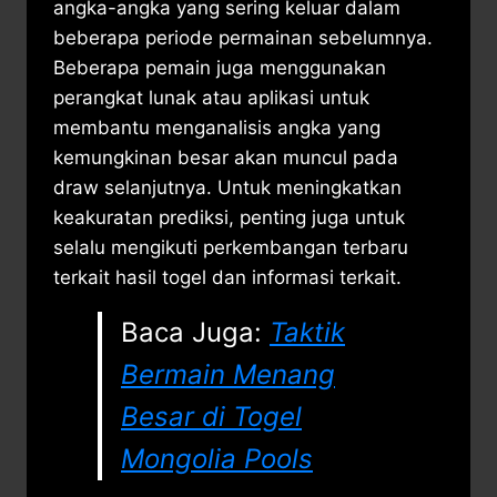
angka-angka yang sering keluar dalam
beberapa periode permainan sebelumnya.
Beberapa pemain juga menggunakan
perangkat lunak atau aplikasi untuk
membantu menganalisis angka yang
kemungkinan besar akan muncul pada
draw selanjutnya. Untuk meningkatkan
keakuratan prediksi, penting juga untuk
selalu mengikuti perkembangan terbaru
terkait hasil togel dan informasi terkait.
Baca Juga:
Taktik
Bermain Menang
Besar di Togel
Mongolia Pools