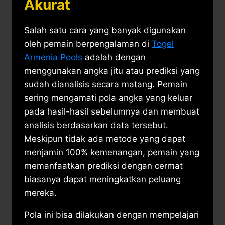
Akurat
Salah satu cara yang banyak digunakan
oleh pemain berpengalaman di
Togel
Armenia Pools
adalah dengan
menggunakan angka jitu atau prediksi yang
sudah dianalisis secara matang. Pemain
sering mengamati pola angka yang keluar
pada hasil-hasil sebelumnya dan membuat
analisis berdasarkan data tersebut.
Meskipun tidak ada metode yang dapat
menjamin 100% kemenangan, pemain yang
memanfaatkan prediksi dengan cermat
biasanya dapat meningkatkan peluang
mereka.
Pola ini bisa dilakukan dengan mempelajari