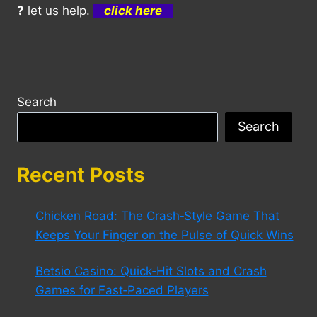
?
let us help.
click here
Search
Search
Recent Posts
Chicken Road: The Crash‑Style Game That
Keeps Your Finger on the Pulse of Quick Wins
Betsio Casino: Quick‑Hit Slots and Crash
Games for Fast‑Paced Players