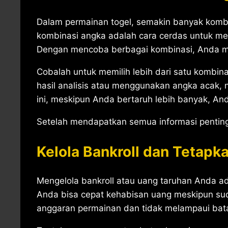
Dalam permainan togel, semakin banyak kombi
kombinasi angka adalah cara cerdas untuk m
Dengan mencoba berbagai kombinasi, Anda mem
Cobalah untuk memilih lebih dari satu kombi
hasil analisis atau menggunakan angka acak,
ini, meskipun Anda bertaruh lebih banyak, An
Setelah mendapatkan semua informasi penting
Kelola Bankroll dan Tetapk
Mengelola bankroll atau uang taruhan Anda ad
Anda bisa cepat kehabisan uang meskipun sud
anggaran permainan dan tidak melampaui bat