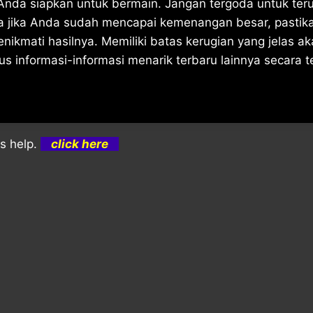
Anda siapkan untuk bermain. Jangan tergoda untuk ter
ga jika Anda sudah mencapai kemenangan besar, pastik
ikmati hasilnya. Memiliki batas kerugian yang jelas a
erus informasi-informasi menarik terbaru lainnya secara
us help.
click here