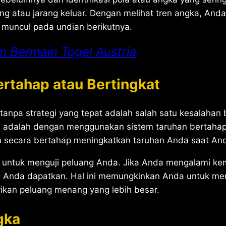
ng atau jarang keluar. Dengan melihat tren angka, And
 muncul pada undian berikutnya.
 Bermain Togel Austria
rtahap atau Bertingkat
anpa strategi yang tepat adalah salah satu kesalahan 
in adalah dengan menggunakan sistem taruhan bertahap 
n secara bertahap meningkatkan taruhan Anda saat An
au untuk menguji peluang Anda. Jika Anda mengalami ke
Anda dapatkan. Hal ini memungkinkan Anda untuk meng
ikan peluang menang yang lebih besar.
gka