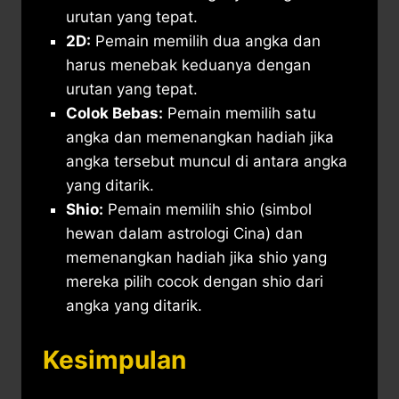
urutan yang tepat.
2D:
Pemain memilih dua angka dan
harus menebak keduanya dengan
urutan yang tepat.
Colok Bebas:
Pemain memilih satu
angka dan memenangkan hadiah jika
angka tersebut muncul di antara angka
yang ditarik.
Shio:
Pemain memilih shio (simbol
hewan dalam astrologi Cina) dan
memenangkan hadiah jika shio yang
mereka pilih cocok dengan shio dari
angka yang ditarik.
Kesimpulan