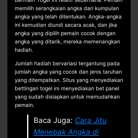
Bermain Togel ini relatif sederhana. Pemain
memilih serangkaian angka dari kumpulan
angka yang telah ditentukan. Angka-angka
ini kemudian diundi secara acak, dan jika
angka yang dipilih pemain cocok dengan
angka yang ditarik, mereka memenangkan
hadiah.
Jumlah hadiah bervariasi tergantung pada
jumlah angka yang cocok dan jenis taruhan
yang ditempatkan. Situs yang menyediakan
bettingan togel ini menyediakan bet panel
yang sudah disiapkan untuk memudahkan
pemain.
Baca Juga:
Cara Jitu
Menebak Angka di