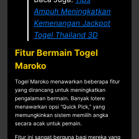
Ampuh Meningkatkan
Kemenangan Jackpot
Togel Thailand 3D
Fitur Bermain Togel
Maroko
Togel Maroko menawarkan beberapa fitur
yang dirancang untuk meningkatkan
pengalaman bermain. Banyak lotere
menawarkan opsi “Quick Pick,” yang
memungkinkan sistem memilih angka
secara acak untuk pemain.
Fitur ini sangat berguna bagi mereka yang