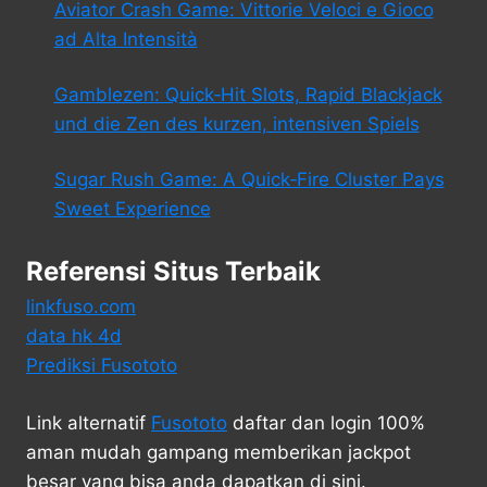
Aviator Crash Game: Vittorie Veloci e Gioco
ad Alta Intensità
Gamblezen: Quick‑Hit Slots, Rapid Blackjack
und die Zen des kurzen, intensiven Spiels
Sugar Rush Game: A Quick‑Fire Cluster Pays
Sweet Experience
Referensi Situs Terbaik
linkfuso.com
data hk 4d
Prediksi Fusototo
Link alternatif
Fusototo
daftar dan login 100%
aman mudah gampang memberikan jackpot
besar yang bisa anda dapatkan di sini.