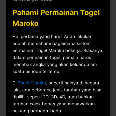
Pahami Permainan Togel
Maroko
Hal pertama yang harus Anda lakukan
adalah memahami bagaimana sistem
permainan Togel Maroko bekerja. Biasanya,
dalam permainan togel, pemain harus
menebak angka yang akan keluar dalam
suatu periode tertentu.
Di
Togel Maroko
, seperti halnya di negara
lain, ada beberapa jenis taruhan yang bisa
dipilih, seperti 2D, 3D, 4D, atau bahkan
taruhan colok bebas yang menawarkan
peluang berbeda-beda.