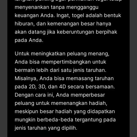
menyenankan tanpa mengganggu
keuangan Anda. Ingat, togel adalah bentuk
hiburan, dan kemenangan besar hanya
akan datang jika keberuntungan berpihak
pada Anda.
Untuk meningkatkan peluang menang,
Anda bisa mempertimbangkan untuk
bermain lebih dari satu jenis taruhan.
Misalnya, Anda bisa memasang taruhan
pada 2D, 3D, dan 4D secara bersamaan.
Dengan cara ini, Anda memperbesar
peluang untuk memenangkan hadiah,
meskipun besar hadiah yang didapatkan
mungkin berbeda-beda tergantung pada
jenis taruhan yang dipilih.