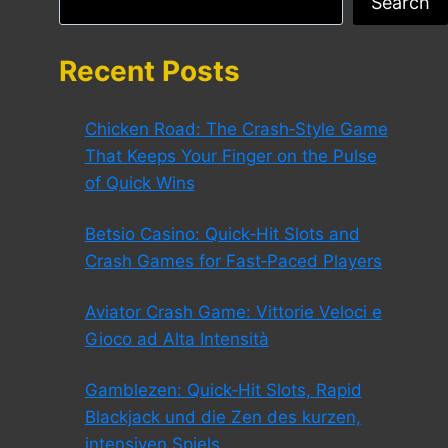
Search
Recent Posts
Chicken Road: The Crash‑Style Game
That Keeps Your Finger on the Pulse
of Quick Wins
Betsio Casino: Quick‑Hit Slots and
Crash Games for Fast‑Paced Players
Aviator Crash Game: Vittorie Veloci e
Gioco ad Alta Intensità
Gamblezen: Quick‑Hit Slots, Rapid
Blackjack und die Zen des kurzen,
intensiven Spiels