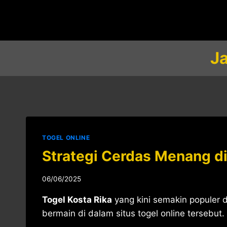
Skip
to
content
Ja
TOGEL ONLINE
Strategi Cerdas Menang di
06/06/2025
Togel Kosta Rika
yang kini semakin populer 
bermain di dalam situs togel online tersebut.