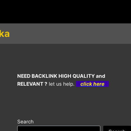
ika
NEED BACKLINK HIGH QUALITY and
RELEVANT ?
let us help.
click here
Search