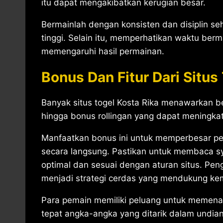
itu dapat mengakibatkan kerugian besar.
Bermainlah dengan konsisten dan disiplin s
tinggi. Selain itu, memperhatikan waktu ber
memengaruhi hasil permainan.
Bonus Dan Fitur Dari Situs
Banyak situs togel Kosta Rika menawarkan b
hingga bonus rollingan yang dapat meningka
Manfaatkan bonus ini untuk memperbesar p
secara langsung. Pastikan untuk membaca s
optimal dan sesuai dengan aturan situs. Pe
menjadi strategi cerdas yang mendukung k
Para pemain memiliki peluang untuk memen
tepat angka-angka yang ditarik dalam undian.