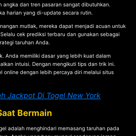
angka dan tren pasaran sangat dibutuhkan.
a harian yang di-update secara rutin.
enangan mutlak, mereka dapat menjadi acuan untuk
Selalu cek prediksi terbaru dan gunakan sebagai
ategi taruhan Anda.
. Anda memiliki dasar yang lebih kuat dalam
n intuisi. Dengan mengikuti tips dan trik ini.
online dengan lebih percaya diri melalui situs
ah Jackpot Di Togel New York
Saat Bermain
 togel adalah menghindari memasang taruhan pada