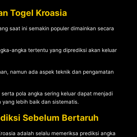
n Togel Kroasia
ang saat ini semakin populer dimainkan secara
gka-angka tertentu yang diprediksi akan keluar
an, namun ada aspek teknik dan pengamatan
 serta pola angka sering keluar dapat menjadi
yang lebih baik dan sistematis.
diksi Sebelum Bertaruh
Kroasia adalah selalu memeriksa prediksi angka