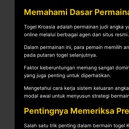
Memahami Dasar Permaina
Togel Kroasia adalah permainan judi angka y
online melalui berbagai agen dan situs resmi.
Dalam permainan ini, para pemain memilih an
pada putaran togel selanjutnya.
Faktor keberuntungan memang sangat domin
yang juga penting untuk diperhatikan.
Mengetahui cara kerja sistem keluaran angka
modal awal untuk menyusun strategi bermain 
Pentingnya Memeriksa Pre
Salah satu trik penting dalam bermain togel 