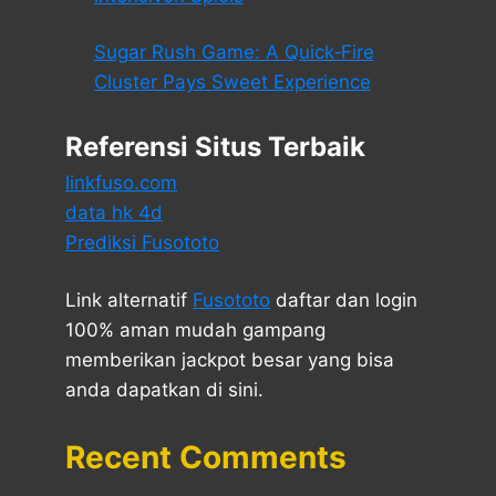
Sugar Rush Game: A Quick‑Fire
Cluster Pays Sweet Experience
Referensi Situs Terbaik
linkfuso.com
data hk 4d
Prediksi Fusototo
Link alternatif
Fusototo
daftar dan login
100% aman mudah gampang
memberikan jackpot besar yang bisa
anda dapatkan di sini.
Recent Comments