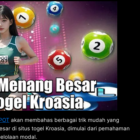
POT
akan membahas berbagai trik mudah yang
r di situs togel Kroasia, dimulai dari pemahaman
gelolaan modal.