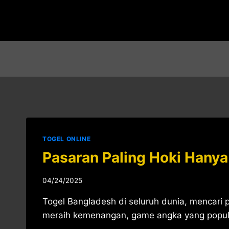
Skip
to
content
TOGEL ONLINE
Pasaran Paling Hoki Hanya
04/24/2025
Togel Bangladesh di seluruh dunia, mencari 
meraih kemenangan, game angka yang populer