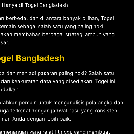
 berbeda, dan di antara banyak pilihan, Togel
emain sebagai salah satu yang paling hoki.
, akan membahas berbagai strategi ampuh yang
sar.
ogel Bangladesh
 dan menjadi pasaran paling hoki? Salah satu
 dan keakuratan data yang disediakan. Togel ini
ndalkan.
dahkan pemain untuk menganalisis pola angka dan
 juga terkenal dengan jadwal hasil yang konsisten,
inan Anda dengan lebih baik.
kemenangan yang relatif tinggi, yang membuat