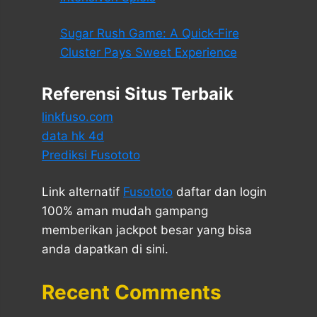
Sugar Rush Game: A Quick‑Fire
Cluster Pays Sweet Experience
Referensi Situs Terbaik
linkfuso.com
data hk 4d
Prediksi Fusototo
Link alternatif
Fusototo
daftar dan login
100% aman mudah gampang
memberikan jackpot besar yang bisa
anda dapatkan di sini.
Recent Comments