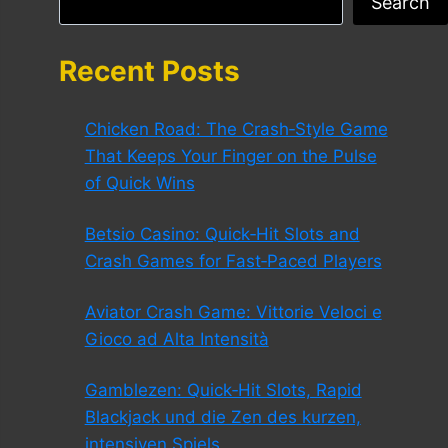
Search
Recent Posts
Chicken Road: The Crash‑Style Game
That Keeps Your Finger on the Pulse
of Quick Wins
Betsio Casino: Quick‑Hit Slots and
Crash Games for Fast‑Paced Players
Aviator Crash Game: Vittorie Veloci e
Gioco ad Alta Intensità
Gamblezen: Quick‑Hit Slots, Rapid
Blackjack und die Zen des kurzen,
intensiven Spiels