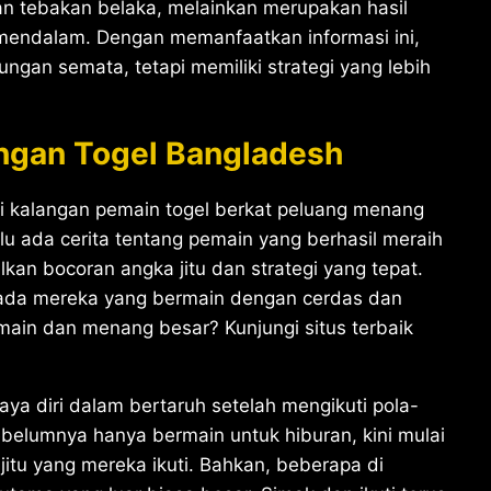
kan tebakan belaka, melainkan merupakan hasil
mendalam. Dengan memanfaatkan informasi ini,
gan semata, tetapi memiliki strategi yang lebih
ngan Togel Bangladesh
i kalangan pemain togel berkat peluang menang
lalu ada cerita tentang pemain yang berhasil meraih
n bocoran angka jitu dan strategi yang tepat.
pada mereka yang bermain dengan cerdas dan
main dan menang besar? Kunjungi situs terbaik
ya diri dalam bertaruh setelah mengikuti pola-
ebelumnya hanya bermain untuk hiburan, kini mulai
itu yang mereka ikuti. Bahkan, beberapa di