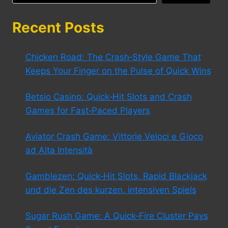
Recent Posts
Chicken Road: The Crash‑Style Game That
Keeps Your Finger on the Pulse of Quick Wins
Betsio Casino: Quick‑Hit Slots and Crash
Games for Fast‑Paced Players
Aviator Crash Game: Vittorie Veloci e Gioco
ad Alta Intensità
Gamblezen: Quick‑Hit Slots, Rapid Blackjack
und die Zen des kurzen, intensiven Spiels
Sugar Rush Game: A Quick‑Fire Cluster Pays