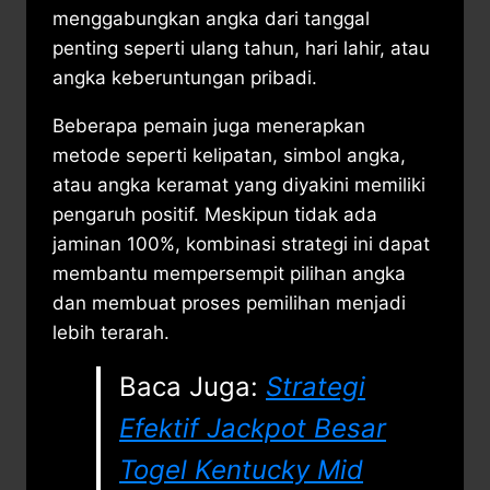
menggabungkan angka dari tanggal
penting seperti ulang tahun, hari lahir, atau
angka keberuntungan pribadi.
Beberapa pemain juga menerapkan
metode seperti kelipatan, simbol angka,
atau angka keramat yang diyakini memiliki
pengaruh positif. Meskipun tidak ada
jaminan 100%, kombinasi strategi ini dapat
membantu mempersempit pilihan angka
dan membuat proses pemilihan menjadi
lebih terarah.
Baca Juga:
Strategi
Efektif Jackpot Besar
Togel Kentucky Mid