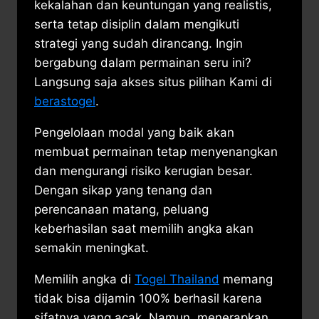
kekalahan dan keuntungan yang realistis,
serta tetap disiplin dalam mengikuti
strategi yang sudah dirancang. Ingin
bergabung dalam permainan seru ini?
Langsung saja akses situs pilihan Kami di
berastogel
.
Pengelolaan modal yang baik akan
membuat permainan tetap menyenangkan
dan mengurangi risiko kerugian besar.
Dengan sikap yang tenang dan
perencanaan matang, peluang
keberhasilan saat memilih angka akan
semakin meningkat.
Memilih angka di
Togel Thailand
memang
tidak bisa dijamin 100% berhasil karena
sifatnya yang acak. Namun, menerapkan