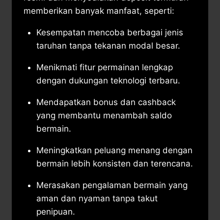
memberikan banyak manfaat, seperti:
Kesempatan mencoba berbagai jenis
taruhan tanpa tekanan modal besar.
Menikmati fitur permainan lengkap
dengan dukungan teknologi terbaru.
Mendapatkan bonus dan cashback
yang membantu menambah saldo
bermain.
Meningkatkan peluang menang dengan
bermain lebih konsisten dan terencana.
Merasakan pengalaman bermain yang
aman dan nyaman tanpa takut
penipuan.