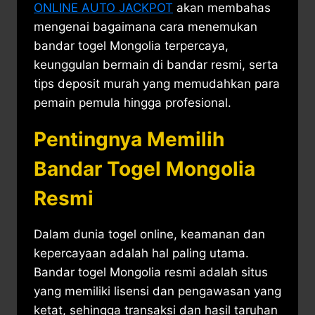
ONLINE AUTO JACKPOT
akan membahas
mengenai bagaimana cara menemukan
bandar togel Mongolia terpercaya,
keunggulan bermain di bandar resmi, serta
tips deposit murah yang memudahkan para
pemain pemula hingga profesional.
Pentingnya Memilih
Bandar Togel Mongolia
Resmi
Dalam dunia togel online, keamanan dan
kepercayaan adalah hal paling utama.
Bandar togel Mongolia resmi adalah situs
yang memiliki lisensi dan pengawasan yang
ketat, sehingga transaksi dan hasil taruhan