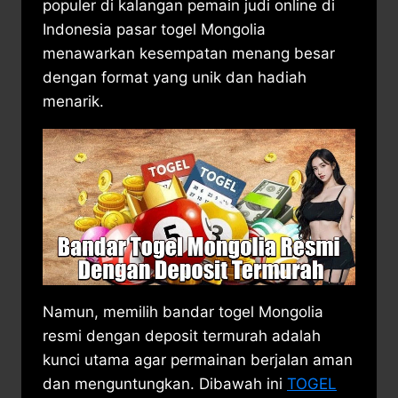
populer di kalangan pemain judi online di
Indonesia pasar togel Mongolia
menawarkan kesempatan menang besar
dengan format yang unik dan hadiah
menarik.
Namun, memilih bandar togel Mongolia
resmi dengan deposit termurah adalah
kunci utama agar permainan berjalan aman
dan menguntungkan. Dibawah ini
TOGEL