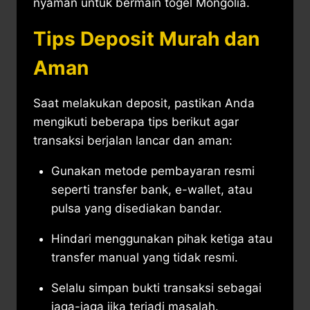
nyaman untuk bermain togel Mongolia.
Tips Deposit Murah dan
Aman
Saat melakukan deposit, pastikan Anda
mengikuti beberapa tips berikut agar
transaksi berjalan lancar dan aman:
Gunakan metode pembayaran resmi
seperti transfer bank, e-wallet, atau
pulsa yang disediakan bandar.
Hindari menggunakan pihak ketiga atau
transfer manual yang tidak resmi.
Selalu simpan bukti transaksi sebagai
jaga-jaga jika terjadi masalah.