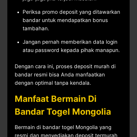
Periksa promo deposit yang ditawarkan
bandar untuk mendapatkan bonus
tambahan.
Jangan pernah memberikan data login
atau password kepada pihak manapun.
Dengan cara ini, proses deposit murah di
bandar resmi bisa Anda manfaatkan
dengan optimal tanpa kendala.
Manfaat Bermain Di
Bandar Togel Mongolia
Bermain di bandar togel Mongolia yang
resmi dan menyediakan deposit termurah