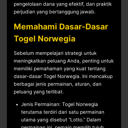
pengelolaan dana yang efektif, dan praktik
perjudian yang bertanggung jawab.
Memahami Dasar-Dasar
Togel Norwegia
Sebelum mempelajari strategi untuk
meningkatkan peluang Anda, penting untuk
memiliki pemahaman yang kuat tentang
dasar-dasar Togel Norwegia. Ini mencakup
berbagai jenis permainan, aturan, dan
peluang yang terlibat.
Jenis Permainan: Togel Norwegia
terutama terdiri dari satu permainan
utama yang disebut “Lotto.” Dalam
permainan ini, pemain memilih tujuh