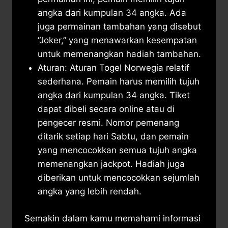
angka dari kumpulan 34 angka. Ada
juga permainan tambahan yang disebut
“Joker,” yang menawarkan kesempatan
untuk memenangkan hadiah tambahan.
Aturan: Aturan Togel Norwegia relatif
sederhana. Pemain harus memilih tujuh
angka dari kumpulan 34 angka. Tiket
dapat dibeli secara online atau di
pengecer resmi. Nomor pemenang
ditarik setiap hari Sabtu, dan pemain
yang mencocokkan semua tujuh angka
memenangkan jackpot. Hadiah juga
diberikan untuk mencocokkan sejumlah
angka yang lebih rendah.
Semakin dalam kamu memahami informasi