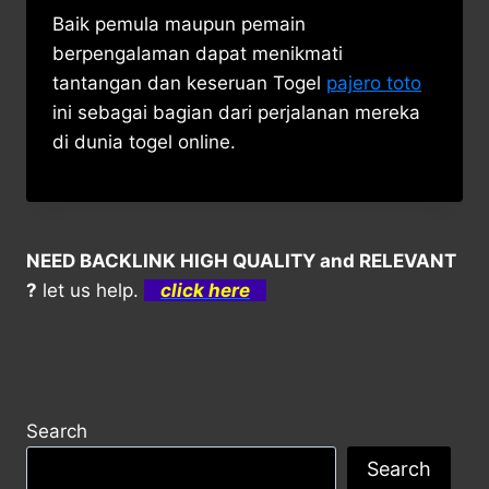
Baik pemula maupun pemain
berpengalaman dapat menikmati
tantangan dan keseruan Togel
pajero toto
ini sebagai bagian dari perjalanan mereka
di dunia togel online.
NEED BACKLINK HIGH QUALITY and RELEVANT
?
let us help.
click here
Search
Search