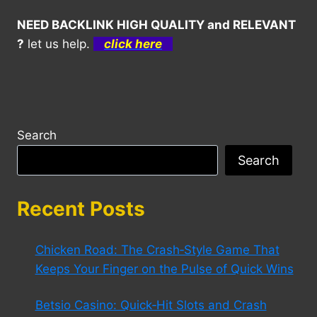
NEED BACKLINK HIGH QUALITY and RELEVANT
?
let us help.
click here
Search
Search
Recent Posts
Chicken Road: The Crash‑Style Game That
Keeps Your Finger on the Pulse of Quick Wins
Betsio Casino: Quick‑Hit Slots and Crash