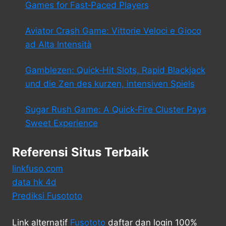
Games for Fast‑Paced Players
Aviator Crash Game: Vittorie Veloci e Gioco
ad Alta Intensità
Gamblezen: Quick‑Hit Slots, Rapid Blackjack
und die Zen des kurzen, intensiven Spiels
Sugar Rush Game: A Quick‑Fire Cluster Pays
Sweet Experience
Referensi Situs Terbaik
linkfuso.com
data hk 4d
Prediksi Fusototo
Link alternatif
Fusototo
daftar dan login 100%