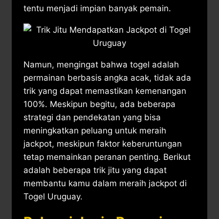
tentu menjadi impian banyak pemain.
Namun, mengingat bahwa togel adalah
permainan berbasis angka acak, tidak ada
trik yang dapat memastikan kemenangan
100%. Meskipun begitu, ada beberapa
strategi dan pendekatan yang bisa
meningkatkan peluang untuk meraih
jackpot, meskipun faktor keberuntungan
tetap memainkan peranan penting. Berikut
adalah beberapa trik jitu yang dapat
membantu kamu dalam meraih jackpot di
Togel Uruguay.