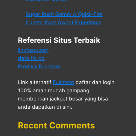
Sugar Rush Game: A Quick‑Fire
Cluster Pays Sweet Experience
Referensi Situs Terbaik
linkfuso.com
data hk 4d
Prediksi Fusototo
Link alternatif
Fusototo
daftar dan login
100% aman mudah gampang
memberikan jackpot besar yang bisa
anda dapatkan di sini.
Recent Comments