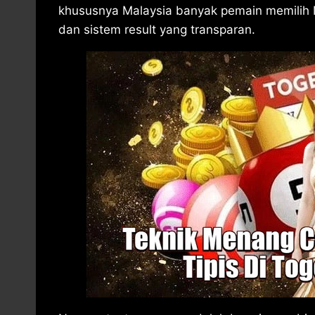
khususnya Malaysia banyak pemain memilih 
dan sistem result yang transparan.