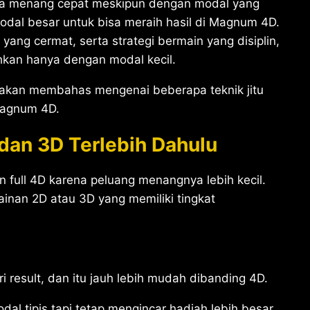
sa menang cepat meskipun dengan modal yang
odal besar untuk bisa meraih hasil di Magnum 4D.
ang cermat, serta strategi bermain yang disiplin,
hkan hanya dengan modal kecil.
akan membahas mengenai beberapa teknik jitu
Magnum 4D.
dan 3D Terlebih Dahulu
n full 4D karena peluang menangnya lebih kecil.
ainan 2D atau 3D yang memiliki tingkat
 result, dan itu jauh lebih mudah dibanding 4D.
al tipis tapi tetap mengincar hadiah lebih besar.