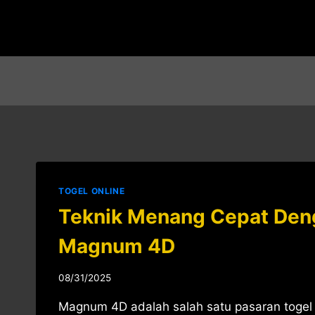
Skip
to
content
TOGEL ONLINE
Teknik Menang Cepat Deng
Magnum 4D
08/31/2025
Magnum 4D adalah salah satu pasaran togel 