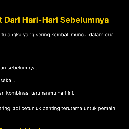
 Dari Hari-Hari Sebelumnya
 yaitu angka yang sering kembali muncul dalam dua
ari sebelumnya.
sekali.
ri kombinasi taruhanmu hari ini.
sering jadi petunjuk penting terutama untuk pemain