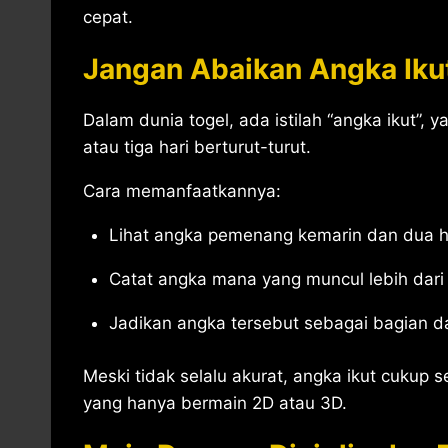
cepat.
Jangan Abaikan Angka Ikut
Dalam dunia togel, ada istilah “angka ikut”,
atau tiga hari berturut-turut.
Cara memanfaatkannya:
Lihat angka pemenang kemarin dan dua h
Catat angka mana yang muncul lebih dari 
Jadikan angka tersebut sebagai bagian da
Meski tidak selalu akurat, angka ikut cukup 
yang hanya bermain 2D atau 3D.