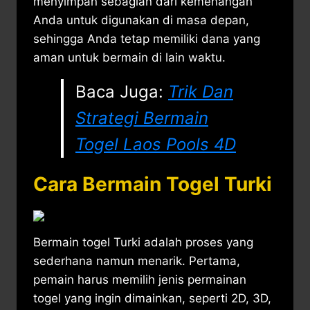
menyimpan sebagian dari kemenangan
Anda untuk digunakan di masa depan,
sehingga Anda tetap memiliki dana yang
aman untuk bermain di lain waktu.
Baca Juga:
Trik Dan
Strategi Bermain
Togel Laos Pools 4D
Cara Bermain Togel Turki
Bermain togel Turki adalah proses yang
sederhana namun menarik. Pertama,
pemain harus memilih jenis permainan
togel yang ingin dimainkan, seperti 2D, 3D,