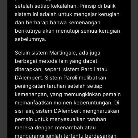
setelah setiap kekalahan. Prinsip di balik
sistem ini adalah untuk mengejar kerugian
dan berharap bahwa kemenangan
berikutnya akan menutupi semua kerugian
sebelumnya.
Selain sistem Martingale, ada juga
berbagai metode lain yang dapat
diterapkan, seperti sistem Paroli atau
D’Alembert. Sistem Paroli melibatkan
peningkatan taruhan setelah setiap
kemenangan, yang memungkinkan pemain
memanfaatkan momen keberuntungan. Di
sisi lain, sistem D’Alembert mengharuskan
pemain untuk menyesuaikan taruhan
mereka dengan menambah atau
mengurangi jumlah tertentu berdasarkan