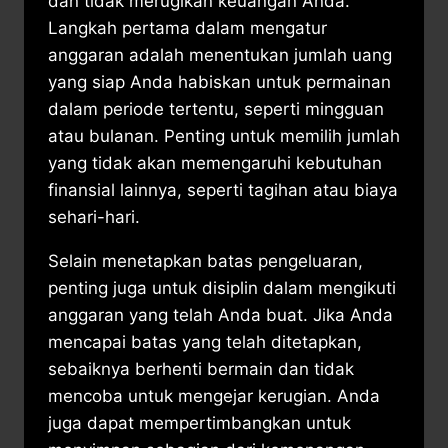
dan tidak merugikan keuangan Anda.
Langkah pertama dalam mengatur
anggaran adalah menentukan jumlah uang
yang siap Anda habiskan untuk permainan
dalam periode tertentu, seperti mingguan
atau bulanan. Penting untuk memilih jumlah
yang tidak akan memengaruhi kebutuhan
finansial lainnya, seperti tagihan atau biaya
sehari-hari.
Selain menetapkan batas pengeluaran,
penting juga untuk disiplin dalam mengikuti
anggaran yang telah Anda buat. Jika Anda
mencapai batas yang telah ditetapkan,
sebaiknya berhenti bermain dan tidak
mencoba untuk mengejar kerugian. Anda
juga dapat mempertimbangkan untuk