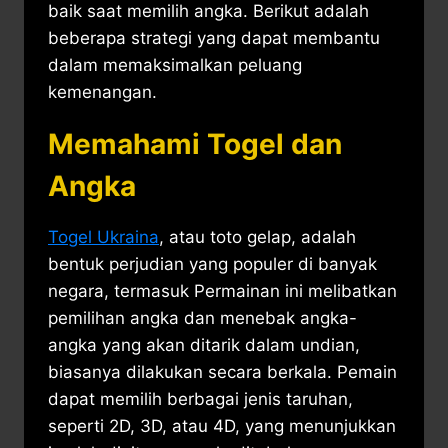
baik saat memilih angka. Berikut adalah
beberapa strategi yang dapat membantu
dalam memaksimalkan peluang
kemenangan.
Memahami Togel dan
Angka
Togel Ukraina
, atau toto gelap, adalah
bentuk perjudian yang populer di banyak
negara, termasuk Permainan ini melibatkan
pemilihan angka dan menebak angka-
angka yang akan ditarik dalam undian,
biasanya dilakukan secara berkala. Pemain
dapat memilih berbagai jenis taruhan,
seperti 2D, 3D, atau 4D, yang menunjukkan