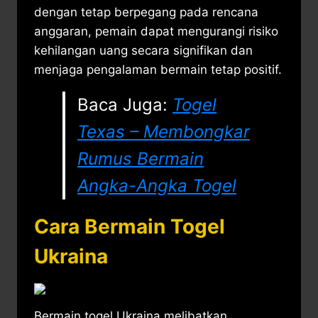
dengan tetap berpegang pada rencana
anggaran, pemain dapat mengurangi risiko
kehilangan uang secara signifikan dan
menjaga pengalaman bermain tetap positif.
Baca Juga:
Togel
Texas – Membongkar
Rumus Bermain
Angka-Angka Togel
Cara Bermain Togel
Ukraina
Bermain togel Ukraina melibatkan