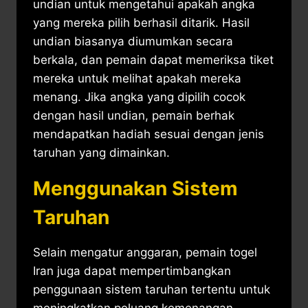
undian untuk mengetahui apakah angka
yang mereka pilih berhasil ditarik. Hasil
undian biasanya diumumkan secara
berkala, dan pemain dapat memeriksa tiket
mereka untuk melihat apakah mereka
menang. Jika angka yang dipilih cocok
dengan hasil undian, pemain berhak
mendapatkan hadiah sesuai dengan jenis
taruhan yang dimainkan.
Menggunakan Sistem
Taruhan
Selain mengatur anggaran, pemain togel
Iran juga dapat mempertimbangkan
penggunaan sistem taruhan tertentu untuk