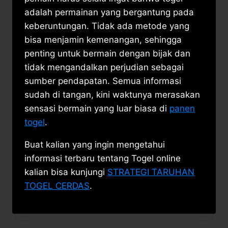
adalah permainan yang bergantung pada
keberuntungan. Tidak ada metode yang
bisa menjamin kemenangan, sehingga
penting untuk bermain dengan bijak dan
tidak mengandalkan perjudian sebagai
sumber pendapatan. Semua informasi
sudah di tangan, kini waktunya merasakan
sensasi bermain yang luar biasa di
panen
togel
.
Buat kalian yang ingin mengetahui
informasi terbaru tentang Togel online
kalian bisa kunjungi
STRATEGI TARUHAN
TOGEL CERDAS
.