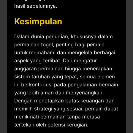
hasil sebelumnya.
Kesimpulan
Dalam dunia perjudian, khususnya dalam
permainan togel, penting bagi pemain
untuk memahami dan mengelola berbagai
aspek yang terlibat. Dari mengatur
anggaran permainan hingga menerapkan
sistem taruhan yang tepat, semua elemen
ini berkontribusi pada pengalaman bermain
yang lebih aman dan menyenangkan.
Dengan menetapkan batas keuangan dan
memilih strategi yang sesuai, pemain dapat
menikmati permainan tanpa merasa
tertekan oleh potensi kerugian.