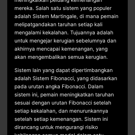
meningkatkan peluang kemenangan
mereka. Salah satu sistem yang populer
adalah Sistem Martingale, di mana pemain
melipatgandakan taruhan setiap kali
mengalami kekalahan. Tujuannya adalah
untuk mengejar kerugian sebelumnya dan
akhirnya mencapai kemenangan, yang
akan mengembalikan semua kerugian.
Sistem lain yang dapat dipertimbangkan
adalah Sistem Fibonacci, yang didasarkan
pada urutan angka Fibonacci. Dalam
sistem ini, pemain meningkatkan taruhan
sesuai dengan urutan Fibonacci setelah
setiap kekalahan, dan menurunkannya
setelah setiap kemenangan. Sistem ini
dirancang untuk mengurangi risiko