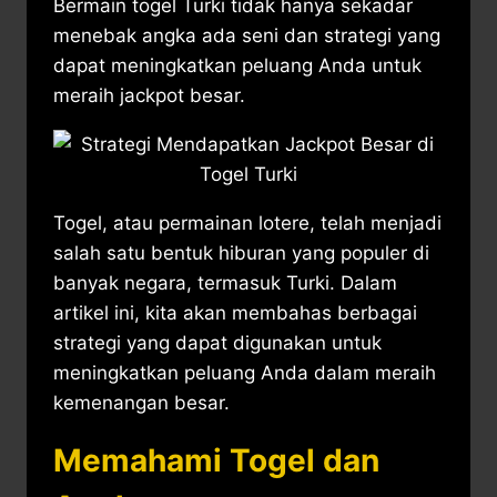
Bermain togel Turki tidak hanya sekadar
menebak angka ada seni dan strategi yang
dapat meningkatkan peluang Anda untuk
meraih jackpot besar.
Togel, atau permainan lotere, telah menjadi
salah satu bentuk hiburan yang populer di
banyak negara, termasuk Turki. Dalam
artikel ini, kita akan membahas berbagai
strategi yang dapat digunakan untuk
meningkatkan peluang Anda dalam meraih
kemenangan besar.
Memahami Togel dan