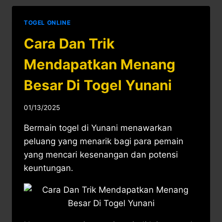
TOGEL ONLINE
Cara Dan Trik
Mendapatkan Menang
Besar Di Togel Yunani
01/13/2025
Bermain togel di Yunani menawarkan
peluang yang menarik bagi para pemain
yang mencari kesenangan dan potensi
keuntungan.