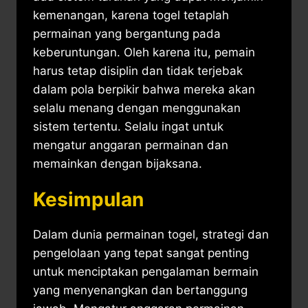
kemenangan, karena togel tetaplah
permainan yang bergantung pada
keberuntungan. Oleh karena itu, pemain
harus tetap disiplin dan tidak terjebak
dalam pola berpikir bahwa mereka akan
selalu menang dengan menggunakan
sistem tertentu. Selalu ingat untuk
mengatur anggaran permainan dan
memainkan dengan bijaksana.
Kesimpulan
Dalam dunia permainan togel, strategi dan
pengelolaan yang tepat sangat penting
untuk menciptakan pengalaman bermain
yang menyenangkan dan bertanggung