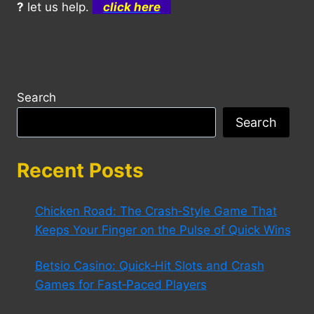
?
let us help.
click here
Search
Search
Recent Posts
Chicken Road: The Crash‑Style Game That
Keeps Your Finger on the Pulse of Quick Wins
Betsio Casino: Quick‑Hit Slots and Crash
Games for Fast‑Paced Players