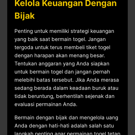
Kelola Keuangan Dengan
Bijak
Penting untuk memiliki strategi keuangan
yang baik saat bermain togel. Jangan
tergoda untuk terus membeli tiket togel
dengan harapan akan menang besar.
Tentukan anggaran yang Anda siapkan
untuk bermain togel dan jangan pernah
melebihi batas tersebut. Jika Anda merasa
sedang berada dalam keadaan buruk atau
tidak beruntung, berhentilah sejenak dan
evaluasi permainan Anda.
Bermain dengan bijak dan mengelola uang
Anda dengan hati-hati adalah salah satu
langkah penting agar permainan togel tetap