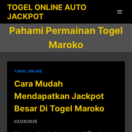
Skip
TOGEL ONLINE AUTO
to
JACKPOT
content
Pahami Permainan Togel
Maroko
TOGEL ONLINE
Cara Mudah
Mendapatkan Jackpot
Besar Di Togel Maroko
03/24/2025