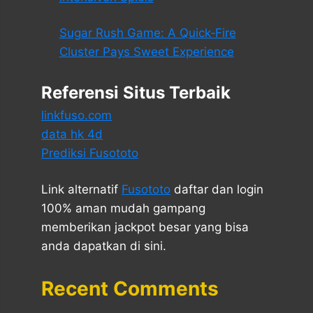
Sugar Rush Game: A Quick‑Fire
Cluster Pays Sweet Experience
Referensi Situs Terbaik
linkfuso.com
data hk 4d
Prediksi Fusototo
Link alternatif
Fusototo
daftar dan login
100% aman mudah gampang
memberikan jackpot besar yang bisa
anda dapatkan di sini.
Recent Comments