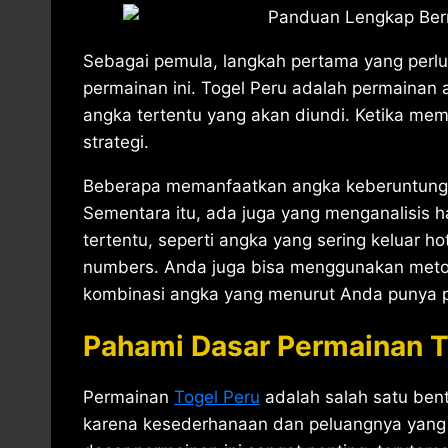
Sebagai pemula, langkah pertama yang perl
permainan ini. Togel Peru adalah permaina
angka tertentu yang akan diundi. Ketika me
strategi.
Beberapa memanfaatkan angka keberuntungan p
Sementara itu, ada juga yang menganalisis h
tertentu, seperti angka yang sering keluar 
numbers. Anda juga bisa menggunakan metod
kombinasi angka yang menurut Anda punya p
Pahami Dasar Permainan T
Permainan
Togel Peru
adalah salah satu bent
karena kesederhanaan dan peluangnya yang