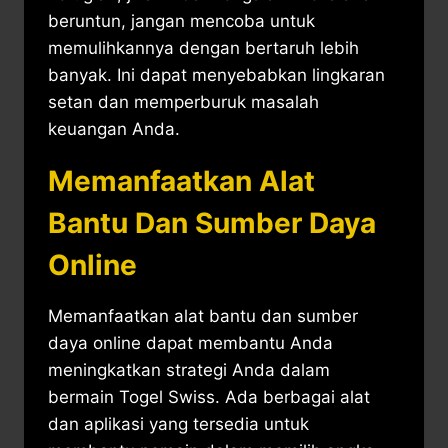
beruntun, jangan mencoba untuk
memulihkannya dengan bertaruh lebih
banyak. Ini dapat menyebabkan lingkaran
setan dan memperburuk masalah
keuangan Anda.
Memanfaatkan Alat
Bantu Dan Sumber Daya
Online
Memanfaatkan alat bantu dan sumber
daya online dapat membantu Anda
meningkatkan strategi Anda dalam
bermain Togel Swiss. Ada berbagai alat
dan aplikasi yang tersedia untuk