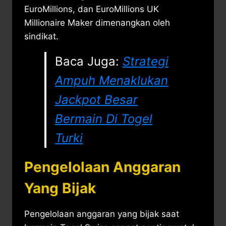
EuroMillions, dan EuroMillions UK
Millionaire Maker dimenangkan oleh
sindikat.
Baca Juga:
Strategi
Ampuh Menaklukan
Jackpot Besar
Bermain Di Togel
Turki
Pengelolaan Anggaran
Yang Bijak
Pengelolaan anggaran yang bijak saat