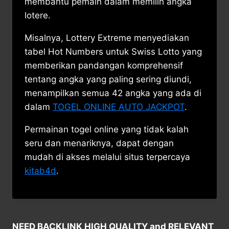
membantu pemain dalam memilih angka
lotere.
Misalnya, Lottery Extreme menyediakan
tabel Hot Numbers untuk Swiss Lotto yang
memberikan pandangan komprehensif
tentang angka yang paling sering diundi,
menampilkan semua 42 angka yang ada di
dalam
TOGEL ONLINE AUTO JACKPOT
.
Permainan togel online yang tidak kalah
seru dan menariknya, dapat dengan
mudah di akses melalui situs terpercaya
kitab4d
.
NEED BACKLINK HIGH QUALITY and RELEVANT