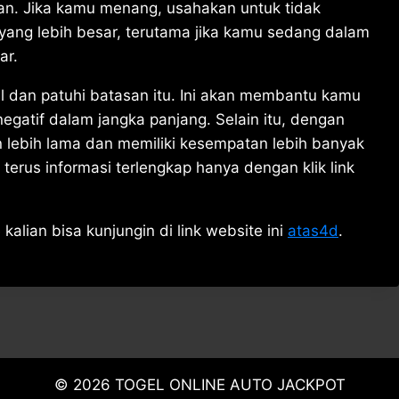
kan. Jika kamu menang, usahakan untuk tidak
yang lebih besar, terutama jika kamu sedang dalam
ar.
l dan patuhi batasan itu. Ini akan membantu kamu
gatif dalam jangka panjang. Selain itu, dengan
n lebih lama dan memiliki kesempatan lebih banyak
erus informasi terlengkap hanya dengan klik link
 kalian bisa kunjungin di link website ini
atas4d
.
© 2026 TOGEL ONLINE AUTO JACKPOT