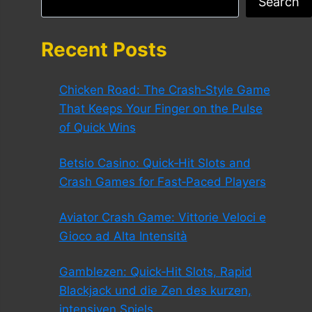
Search
Recent Posts
Chicken Road: The Crash‑Style Game
That Keeps Your Finger on the Pulse
of Quick Wins
Betsio Casino: Quick‑Hit Slots and
Crash Games for Fast‑Paced Players
Aviator Crash Game: Vittorie Veloci e
Gioco ad Alta Intensità
Gamblezen: Quick‑Hit Slots, Rapid
Blackjack und die Zen des kurzen,
intensiven Spiels