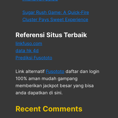
Sugar Rush Game: A Quick‑Fire
Cluster Pays Sweet Experience
Referensi Situs Terbaik
linkfuso.com
data hk 4d
Prediksi Fusototo
Link alternatif
Fusototo
daftar dan login
100% aman mudah gampang
memberikan jackpot besar yang bisa
anda dapatkan di sini.
Recent Comments