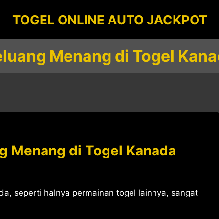
TOGEL ONLINE AUTO JACKPOT
luang Menang di Togel Kan
g Menang di Togel Kanada
, seperti halnya permainan togel lainnya, sangat