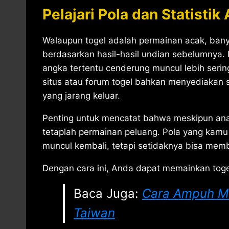
Pelajari Pola dan Statistik
Walaupun togel adalah permainan acak, ban
berdasarkan hasil-hasil undian sebelumny
angka tertentu cenderung muncul lebih serin
situs atau forum togel bahkan menyediakan s
yang jarang keluar.
Penting untuk mencatat bahwa meskipun anal
tetaplah permainan peluang. Pola yang kamu
muncul kembali, tetapi setidaknya bisa memb
Dengan cara ini, Anda dapat memainkan tog
Baca Juga:
Cara Ampuh Me
Taiwan