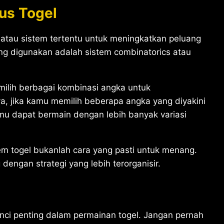
us Togel
tau sistem tertentu untuk meningkatkan peluang
ng digunakan adalah sistem combinatorics atau
ilih berbagai kombinasi angka untuk
, jika kamu memilih beberapa angka yang diyakini
kamu dapat bermain dengan lebih banyak variasi
em togel bukanlah cara yang pasti untuk menang.
engan strategi yang lebih terorganisir.
nci penting dalam permainan togel. Jangan pernah