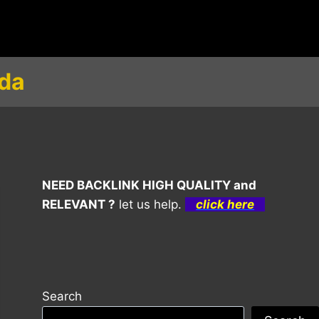
ada
NEED BACKLINK HIGH QUALITY and
RELEVANT ?
let us help.
click here
Search