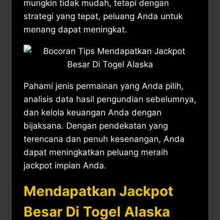
mungkin tidak mudah, tetapi dengan
strategi yang tepat, peluang Anda untuk
menang dapat meningkat.
Pahami jenis permainan yang Anda pilih,
analisis data hasil pengundian sebelumnya,
dan kelola keuangan Anda dengan
bijaksana. Dengan pendekatan yang
terencana dan penuh kesenangan, Anda
dapat meningkatkan peluang meraih
jackpot impian Anda.
Mendapatkan Jackpot
Besar Di Togel Alaska