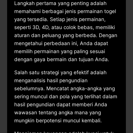
Langkah pertama yang penting adalah
memahami berbagai jenis permainan togel
yang tersedia. Setiap jenis permainan,
seperti 3D, 4D, atau colok bebas, memiliki
aturan dan peluang yang berbeda. Dengan
mengetahui perbedaan ini, Anda dapat
memilih permainan yang paling sesuai
dengan gaya bermain dan tujuan Anda.
Salah satu strategi yang efektif adalah
menganalisis hasil pengundian
sebelumnya. Mencatat angka-angka yang
sering muncul dan pola yang terlihat dalam
hasil pengundian dapat memberi Anda
wawasan tentang angka mana yang
mungkin berpotensi muncul kembali.