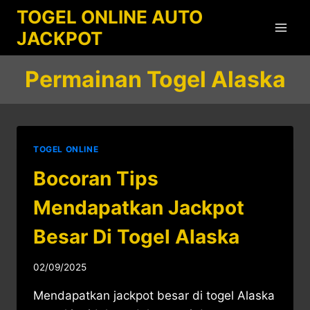
Skip
TOGEL ONLINE AUTO
to
JACKPOT
content
Permainan Togel Alaska
TOGEL ONLINE
Bocoran Tips
Mendapatkan Jackpot
Besar Di Togel Alaska
02/09/2025
Mendapatkan jackpot besar di togel Alaska