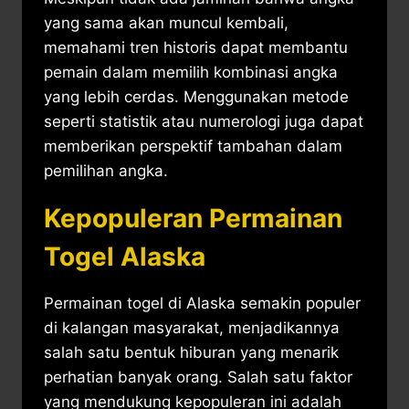
yang sama akan muncul kembali,
memahami tren historis dapat membantu
pemain dalam memilih kombinasi angka
yang lebih cerdas. Menggunakan metode
seperti statistik atau numerologi juga dapat
memberikan perspektif tambahan dalam
pemilihan angka.
Kepopuleran Permainan
Togel Alaska
Permainan togel di Alaska semakin populer
di kalangan masyarakat, menjadikannya
salah satu bentuk hiburan yang menarik
perhatian banyak orang. Salah satu faktor
yang mendukung kepopuleran ini adalah