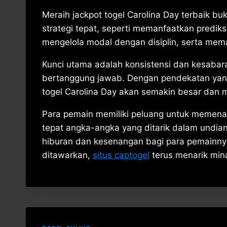
Meraih jackpot togel Carolina Day terbaik b
strategi tepat, seperti memanfaatkan predik
mengelola modal dengan disiplin, serta mem
Kunci utama adalah konsistensi dan kesabar
bertanggung jawab. Dengan pendekatan yang
togel Carolina Day akan semakin besar dan
Para pemain memiliki peluang untuk memen
tepat angka-angka yang ditarik dalam undian.
hiburan dan kesenangan bagi para pemainny
ditawarkan,
situs captogel
terus menarik mina