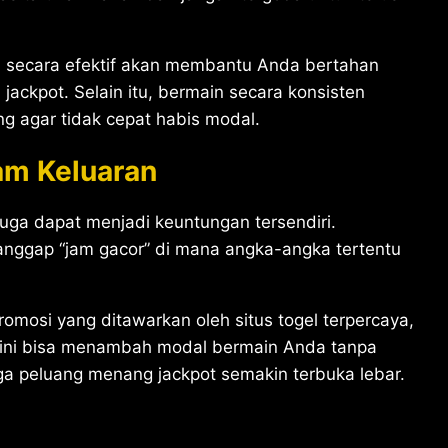
l secara efektif akan membantu Anda bertahan
ackpot. Selain itu, bermain secara konsisten
ng agar tidak cepat habis modal.
am Keluaran
juga dapat menjadi keuntungan tersendiri.
anggap “jam gacor” di mana angka-angka tertentu
omosi yang ditawarkan oleh situs togel terpercaya,
s ini bisa menambah modal bermain Anda tanpa
a peluang menang jackpot semakin terbuka lebar.