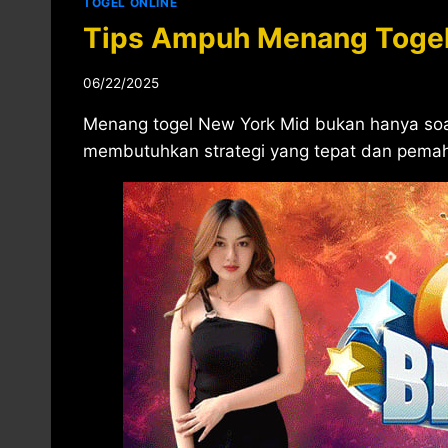
TOGEL ONLINE
Tips Ampuh Menang Toge
06/22/2025
Menang togel New York Mid bukan hanya soa
membutuhkan strategi yang tepat dan pem