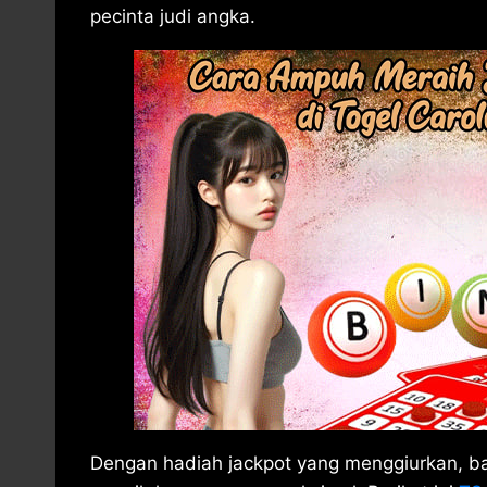
pecinta judi angka.
Dengan hadiah jackpot yang menggiurkan, b