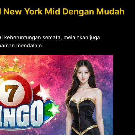
l New York Mid Dengan Mudah
l keberuntungan semata, melainkan juga
ahaman mendalam.