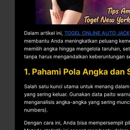
Dalam artikel ini,
TOGEL ONLINE AUTO JAC
membantu Anda meningkatkan peluang kemen
memilih angka hingga mengelola taruhan, se
tanpa harus mengandalkan keberuntungan s
1. Pahami Pola Angka dan S
Salah satu kunci utama untuk menang dalam
yang sering keluar. Gunakan data paito war
menganalisis angka-angka yang sering muncu
numbers).
Dengan cara ini, Anda bisa mempersempit p