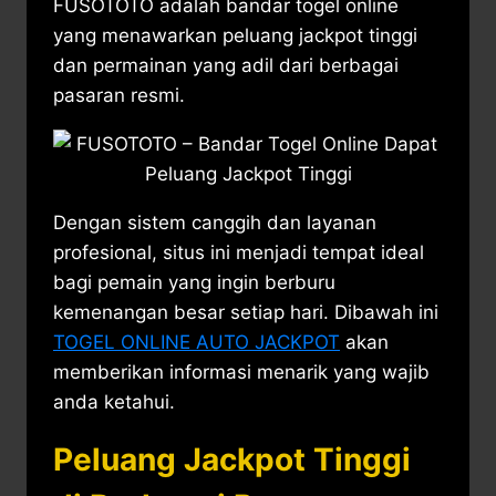
FUSOTOTO adalah bandar togel online
yang menawarkan peluang jackpot tinggi
dan permainan yang adil dari berbagai
pasaran resmi.
Dengan sistem canggih dan layanan
profesional, situs ini menjadi tempat ideal
bagi pemain yang ingin berburu
kemenangan besar setiap hari. Dibawah ini
TOGEL ONLINE AUTO JACKPOT
akan
memberikan informasi menarik yang wajib
anda ketahui.
Peluang Jackpot Tinggi