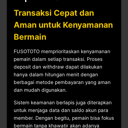
Transaksi Cepat dan
Aman untuk Kenyamanan
Bermain
FUSOTOTO memprioritaskan kenyamanan
pemain dalam setiap transaksi. Proses
deposit dan withdraw dapat dilakukan
hanya dalam hitungan menit dengan
berbagai metode pembayaran yang aman
dan mudah digunakan.
Sistem keamanan berlapis juga diterapkan
untuk menjaga data dan saldo akun para
member. Dengan begitu, pemain bisa fokus
bermain tanpa khawatir akan adanya