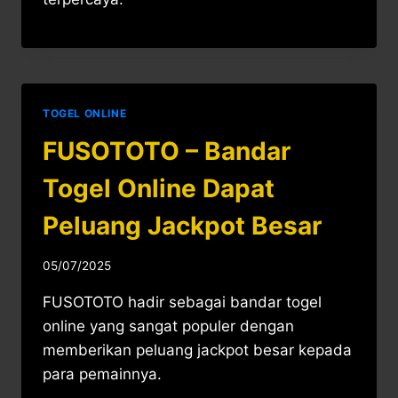
TOGEL ONLINE
FUSOTOTO – Bandar
Togel Online Dapat
Peluang Jackpot Besar
05/07/2025
FUSOTOTO hadir sebagai bandar togel
online yang sangat populer dengan
memberikan peluang jackpot besar kepada
para pemainnya.