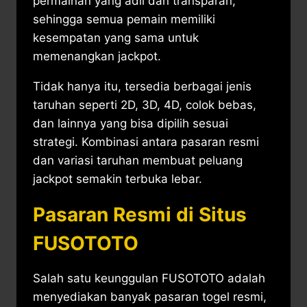
permainan yang adil dan transparan,
sehingga semua pemain memiliki
kesempatan yang sama untuk
memenangkan jackpot.
Tidak hanya itu, tersedia berbagai jenis
taruhan seperti 2D, 3D, 4D, colok bebas,
dan lainnya yang bisa dipilih sesuai
strategi. Kombinasi antara pasaran resmi
dan variasi taruhan membuat peluang
jackpot semakin terbuka lebar.
Pasaran Resmi di Situs
FUSOTOTO
Salah satu keunggulan FUSOTOTO adalah
menyediakan banyak pasaran togel resmi,