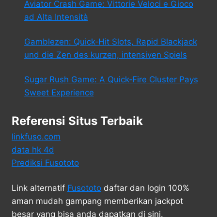
Aviator Crash Game: Vittorie Veloci e Gioco
ad Alta Intensità
Gamblezen: Quick‑Hit Slots, Rapid Blackjack
und die Zen des kurzen, intensiven Spiels
Sugar Rush Game: A Quick‑Fire Cluster Pays
Sweet Experience
Referensi Situs Terbaik
linkfuso.com
data hk 4d
Prediksi Fusototo
Link alternatif
Fusototo
daftar dan login 100%
aman mudah gampang memberikan jackpot
besar yang bisa anda dapatkan di sini.