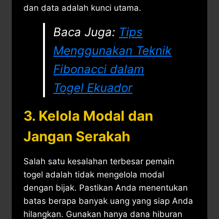
dan data adalah kunci utama.
Baca Juga:
Tips
Menggunakan Teknik
Fibonacci dalam
Togel Ekuador
3. Kelola Modal dan
Jangan Serakah
Salah satu kesalahan terbesar pemain
togel adalah tidak mengelola modal
dengan bijak. Pastikan Anda menentukan
batas berapa banyak uang yang siap Anda
hilangkan. Gunakan hanya dana hiburan