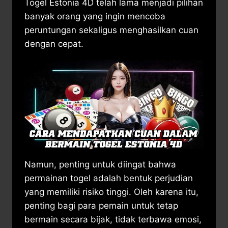
Togel Estonia 4D telah lama menjadi pilihan
banyak orang yang ingin mencoba
peruntungan sekaligus menghasilkan cuan
dengan cepat.
Namun, penting untuk diingat bahwa
permainan togel adalah bentuk perjudian
yang memiliki risiko tinggi. Oleh karena itu,
penting bagi para pemain untuk tetap
bermain secara bijak, tidak terbawa emosi,