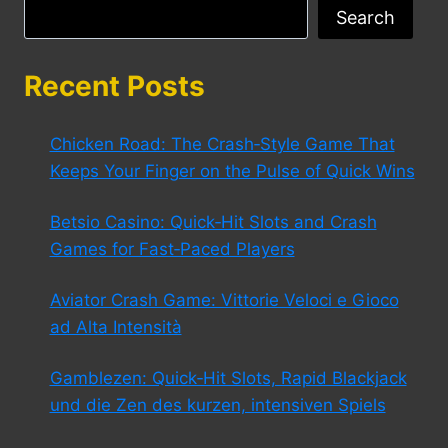
Search
Recent Posts
Chicken Road: The Crash‑Style Game That
Keeps Your Finger on the Pulse of Quick Wins
Betsio Casino: Quick‑Hit Slots and Crash
Games for Fast‑Paced Players
Aviator Crash Game: Vittorie Veloci e Gioco
ad Alta Intensità
Gamblezen: Quick‑Hit Slots, Rapid Blackjack
und die Zen des kurzen, intensiven Spiels