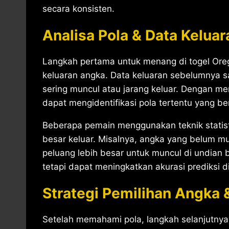
secara konsisten.
Analisa Pola & Data Kelua
Langkah pertama untuk menang di togel Ore
keluaran angka. Data keluaran sebelumnya s
sering muncul atau jarang keluar. Dengan me
dapat mengidentifikasi pola tertentu yang be
Beberapa pemain menggunakan teknik statis
besar keluar. Misalnya, angka yang belum m
peluang lebih besar untuk muncul di undian b
tetapi dapat meningkatkan akurasi prediksi
Strategi Pemilihan Angka 
Setelah memahami pola, langkah selanjutnya