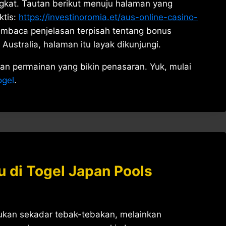
ngkat. Tautan berikut menuju halaman yang
ktis:
https://investinoromia.et/aus-online-casino-
embaca penjelasan terpisah tentang bonus
Australia, halaman itu layak dikunjungi.
n permainan yang bikin penasaran. Yuk, mulai
ogel
.
 di Togel Japan Pools
ukan sekadar tebak-tebakan, melainkan