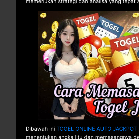
memerlukan strategi dan analisa yang tepat
Dibawah ini
TOGEL ONLINE AUTO JACKPOT
menentukan angka jitu dan memasangnya de