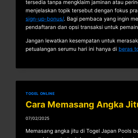
tersedia tanpa mengklaim jaminan atau peri
menjelaskan topik tersebut dengan fokus pra
sign-up-bonus/
. Bagi pembaca yang ingin m
pendaftaran dan opsi transaksi untuk pemain 
Jangan lewatkan kesempatan untuk merasaka
petualangan serumu hari ini hanya di
beras t
TOGEL ONLINE
Cara Memasang Angka Jitu
07/02/2025
Memasang angka jitu di Togel Japan Pools b