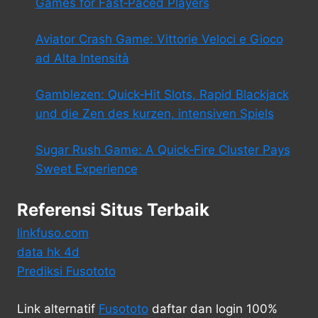
Games for Fast‑Paced Players
Aviator Crash Game: Vittorie Veloci e Gioco
ad Alta Intensità
Gamblezen: Quick‑Hit Slots, Rapid Blackjack
und die Zen des kurzen, intensiven Spiels
Sugar Rush Game: A Quick‑Fire Cluster Pays
Sweet Experience
Referensi Situs Terbaik
linkfuso.com
data hk 4d
Prediksi Fusototo
Link alternatif
Fusototo
daftar dan login 100%