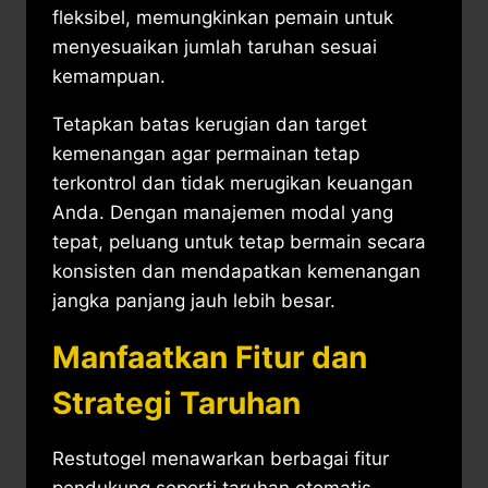
fleksibel, memungkinkan pemain untuk
menyesuaikan jumlah taruhan sesuai
kemampuan.
Tetapkan batas kerugian dan target
kemenangan agar permainan tetap
terkontrol dan tidak merugikan keuangan
Anda. Dengan manajemen modal yang
tepat, peluang untuk tetap bermain secara
konsisten dan mendapatkan kemenangan
jangka panjang jauh lebih besar.
Manfaatkan Fitur dan
Strategi Taruhan
Restutogel menawarkan berbagai fitur