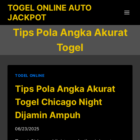
Skip
TOGEL ONLINE AUTO
to
JACKPOT
content
Tips Pola Angka Akurat
Togel
TOGEL ONLINE
Tips Pola Angka Akurat
Togel Chicago Night
Dijamin Ampuh
06/23/2025