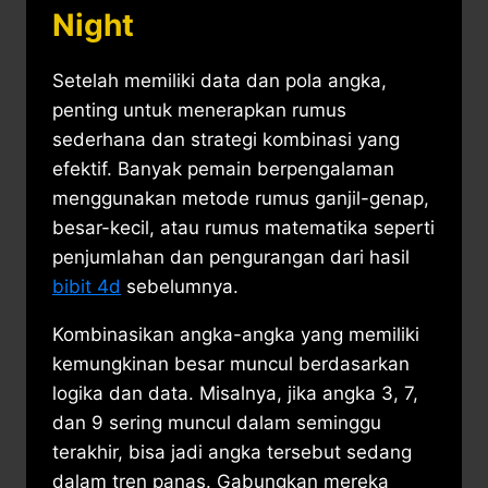
Night
Setelah memiliki data dan pola angka,
penting untuk menerapkan rumus
sederhana dan strategi kombinasi yang
efektif. Banyak pemain berpengalaman
menggunakan metode rumus ganjil-genap,
besar-kecil, atau rumus matematika seperti
penjumlahan dan pengurangan dari hasil
bibit 4d
sebelumnya.
Kombinasikan angka-angka yang memiliki
kemungkinan besar muncul berdasarkan
logika dan data. Misalnya, jika angka 3, 7,
dan 9 sering muncul dalam seminggu
terakhir, bisa jadi angka tersebut sedang
dalam tren panas. Gabungkan mereka