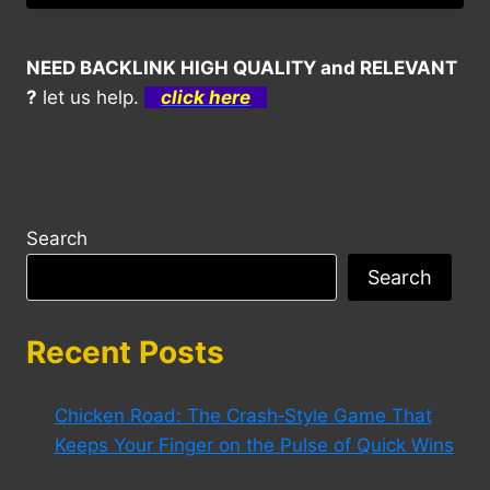
NEED BACKLINK HIGH QUALITY and RELEVANT
?
let us help.
click here
Search
Search
Recent Posts
Chicken Road: The Crash‑Style Game That
Keeps Your Finger on the Pulse of Quick Wins