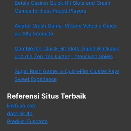
Betsio Casino: Quick‑Hit Slots and Crash
Games for Fast‑Paced Players
Aviator Crash Game: Vittorie Veloci e Gioco
ad Alta Intensità
Gamblezen: Quick‑Hit Slots, Rapid Blackjack
und die Zen des kurzen, intensiven Spiels
Sugar Rush Game: A Quick‑Fire Cluster Pays
Sweet Experience
Referensi Situs Terbaik
linkfuso.com
data hk 4d
Prediksi Fusototo