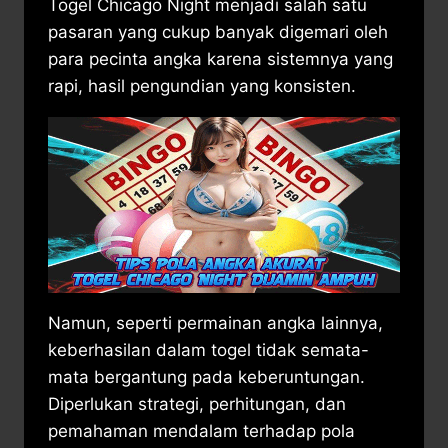
Togel Chicago Night menjadi salah satu
pasaran yang cukup banyak digemari oleh
para pecinta angka karena sistemnya yang
rapi, hasil pengundian yang konsisten.
Namun, seperti permainan angka lainnya,
keberhasilan dalam togel tidak semata-
mata bergantung pada keberuntungan.
Diperlukan strategi, perhitungan, dan
pemahaman mendalam terhadap pola