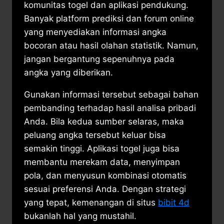
komunitas togel dan aplikasi pendukung.
Banyak platform prediksi dan forum online
yang menyediakan informasi angka
bocoran atau hasil olahan statistik. Namun,
jangan bergantung sepenuhnya pada
angka yang diberikan.
Gunakan informasi tersebut sebagai bahan
pembanding terhadap hasil analisa pribadi
Anda. Bila kedua sumber selaras, maka
peluang angka tersebut keluar bisa
semakin tinggi. Aplikasi togel juga bisa
membantu merekam data, menyimpan
pola, dan menyusun kombinasi otomatis
sesuai preferensi Anda.
Dengan strategi
yang tepat, kemenangan di situs
bibit 4d
bukanlah hal yang mustahil.