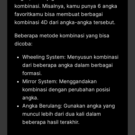
kombinasi. Misalnya, kamu punya 6 angka
favoritkamu bisa membuat berbagai
kombinasi 4D dari angka-angka tersebut.
Beberapa metode kombinasi yang bisa
dicoba:
Wheeling System: Menyusun kombinasi
dari beberapa angka dalam berbagai
formasi.
Mirror System: Menggandakan
kombinasi dengan perubahan posisi
angka.
Angka Berulang: Gunakan angka yang
muncul lebih dari dua kali dalam
beberapa hasil terakhir.