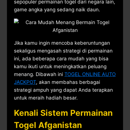
sepopuler permainan togel dari negara lain,
game angka yang sedang naik daun.
Jika kamu ingin mencoba keberuntungan
sekaligus mengasah strategi di permainan
ini, ada beberapa cara mudah yang bisa
kamu ikuti untuk meningkatkan peluang
menang. Dibawah ini
TOGEL ONLINE AUTO
JACKPOT
, akan membahas berbagai
strategi ampuh yang dapat Anda terapkan
untuk meraih hadiah besar.
Kenali Sistem Permainan
Togel Afganistan