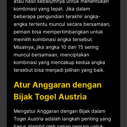
atau hasil sebelumnya untuk menentukan
kombinasi yang tepat. Jika dalam
beberapa pengundian terakhir angka-
angka tertentu muncul secara bersamaan,
pemain bisa mempertimbangkan untuk
memilih kombinasi angka tersebut.
Misalnya, jika angka 10 dan 15 sering
muncul bersamaan, menciptakan
kombinasi yang mencakup kedua angka
tersebut bisa menjadi pilihan yang baik.
Atur Anggaran dengan
Bijak Togel Austria
Mengatur Anggaran dengan Bijak dalam
Togel Austria adalah langkah penting yang
harus diambil oleh setiap pemain untuk