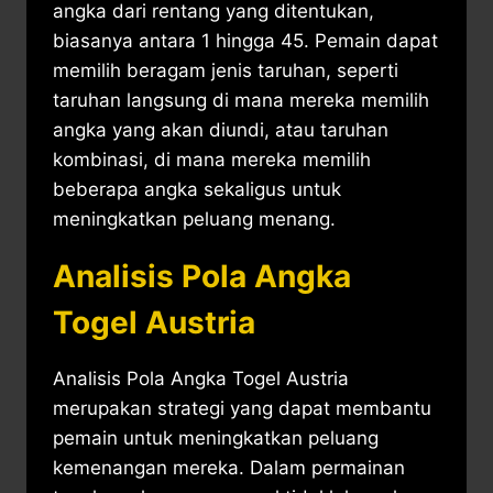
angka dari rentang yang ditentukan,
biasanya antara 1 hingga 45. Pemain dapat
memilih beragam jenis taruhan, seperti
taruhan langsung di mana mereka memilih
angka yang akan diundi, atau taruhan
kombinasi, di mana mereka memilih
beberapa angka sekaligus untuk
meningkatkan peluang menang.
Analisis Pola Angka
Togel Austria
Analisis Pola Angka Togel Austria
merupakan strategi yang dapat membantu
pemain untuk meningkatkan peluang
kemenangan mereka. Dalam permainan