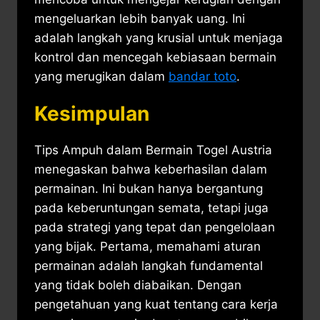
mengeluarkan lebih banyak uang. Ini
adalah langkah yang krusial untuk menjaga
kontrol dan mencegah kebiasaan bermain
yang merugikan dalam
bandar toto
.
Kesimpulan
Tips Ampuh dalam Bermain Togel Austria
menegaskan bahwa keberhasilan dalam
permainan. Ini bukan hanya bergantung
pada keberuntungan semata, tetapi juga
pada strategi yang tepat dan pengelolaan
yang bijak. Pertama, memahami aturan
permainan adalah langkah fundamental
yang tidak boleh diabaikan. Dengan
pengetahuan yang kuat tentang cara kerja