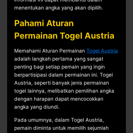
menentukan angka yang akan dipilih.
Pahami Aturan
Permainan Togel Austria
Memahami Aturan Permainan
Togel Austria
adalah langkah pertama yang sangat
penting bagi setiap pemain yang ingin
berpartisipasi dalam permainan ini. Togel
Austria, seperti banyak jenis permainan
togel lainnya, melibatkan pemilihan angka
dengan harapan dapat mencocokkan
angka yang diundi.
Pada umumnya, dalam Togel Austria,
pemain diminta untuk memilih sejumlah