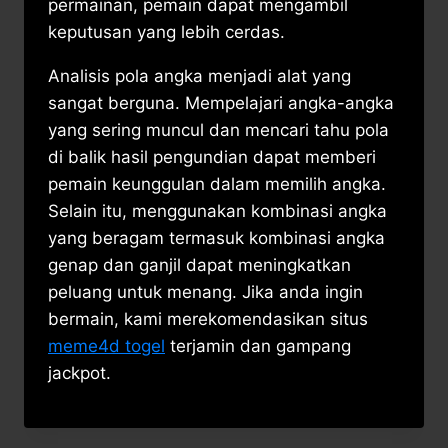
permainan, pemain dapat mengambil
keputusan yang lebih cerdas.
Analisis pola angka menjadi alat yang
sangat berguna. Mempelajari angka-angka
yang sering muncul dan mencari tahu pola
di balik hasil pengundian dapat memberi
pemain keunggulan dalam memilih angka.
Selain itu, menggunakan kombinasi angka
yang beragam termasuk kombinasi angka
genap dan ganjil dapat meningkatkan
peluang untuk menang. Jika anda ingin
bermain, kami merekomendasikan situs
meme4d togel
terjamin dan gampang
jackpot.