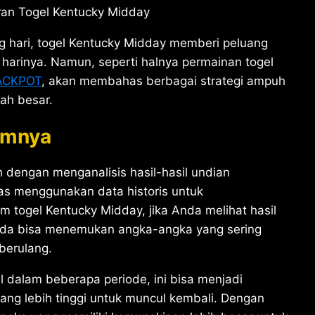
g hari, togel Kentucky Midday memberi peluang
harinya. Namun, seperti halnya permainan togel
ACKPOT
, akan membahas berbagai strategi ampuh
ah besar.
umnya
h dengan menganalisis hasil-hasil undian
as menggunakan data historis untuk
am togel Kentucky Midday, jika Anda melihat hasil
Anda bisa menemukan angka-angka yang sering
berulang.
ul dalam beberapa periode, ini bisa menjadi
ang lebih tinggi untuk muncul kembali. Dengan