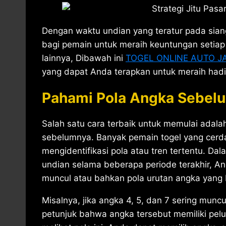
Dengan waktu undian yang teratur pada sian
bagi pemain untuk meraih keuntungan setiap 
lainnya, Dibawah ini
TOGEL ONLINE AUTO J
yang dapat Anda terapkan untuk meraih hadi
Pahami Pola Angka Sebel
Salah satu cara terbaik untuk memulai adala
sebelumnya. Banyak pemain togel yang cerd
mengidentifikasi pola atau tren tertentu. Dal
undian selama beberapa periode terakhir, 
muncul atau bahkan pola urutan angka yang 
Misalnya, jika angka 4, 5, dan 7 sering munc
petunjuk bahwa angka tersebut memiliki pelu