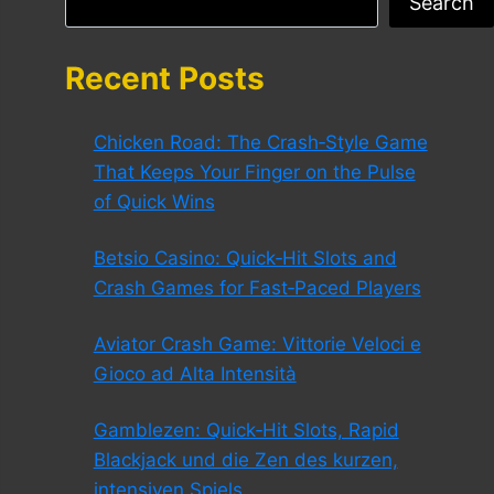
Search
Recent Posts
Chicken Road: The Crash‑Style Game
That Keeps Your Finger on the Pulse
of Quick Wins
Betsio Casino: Quick‑Hit Slots and
Crash Games for Fast‑Paced Players
Aviator Crash Game: Vittorie Veloci e
Gioco ad Alta Intensità
Gamblezen: Quick‑Hit Slots, Rapid
Blackjack und die Zen des kurzen,
intensiven Spiels