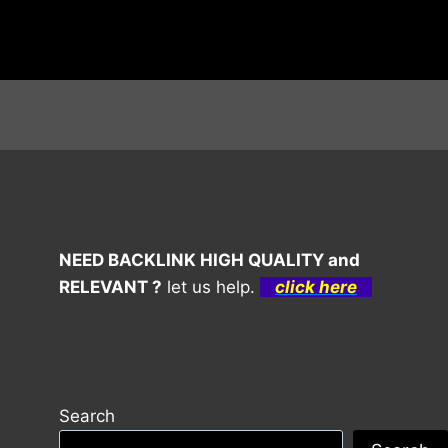
NEED BACKLINK HIGH QUALITY and
RELEVANT ?
let us help.
click here
Search