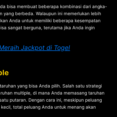
Anda bisa membuat beberapa kombinasi dari angka-
n yang berbeda. Walaupun ini memerlukan lebih
nkan Anda untuk memiliki beberapa kesempatan
sa sangat berguna, terutama jika Anda ingin
Meraih Jackpot di Togel
ple
ruhan yang bisa Anda pilih. Salah satu strategi
ruhan multiple, di mana Anda memasang taruhan
satu putaran. Dengan cara ini, meskipun peluang
kecil, total peluang Anda untuk menang akan