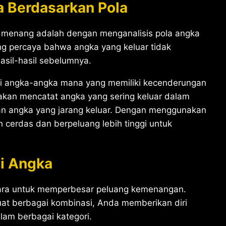
a Berdasarkan Pola
g menang adalah dengan menganalisis pola angka
ng percaya bahwa angka yang keluar tidak
sil-hasil sebelumnya.
 angka-angka mana yang memiliki kecenderungan
 akan mencatat angka yang sering keluar dalam
an angka yang jarang keluar. Dengan menggunakan
h cerdas dan berpeluang lebih tinggi untuk
i Angka
cara untuk memperbesar peluang kemenangan.
t berbagai kombinasi, Anda memberikan diri
am berbagai kategori.