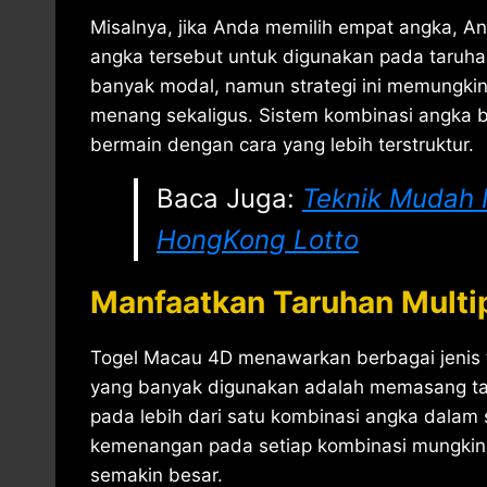
Misalnya, jika Anda memilih empat angka, 
angka tersebut untuk digunakan pada taruha
banyak modal, namun strategi ini memungki
menang sekaligus. Sistem kombinasi angka bi
bermain dengan cara yang lebih terstruktur.
Baca Juga:
Teknik Mudah 
HongKong Lotto
Manfaatkan Taruhan Multi
Togel Macau 4D menawarkan berbagai jenis ta
yang banyak digunakan adalah memasang ta
pada lebih dari satu kombinasi angka dalam 
kemenangan pada setiap kombinasi mungkin 
semakin besar.