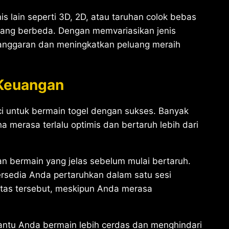
nis lain seperti 3D, 2D, atau taruhan colok bebas
 yang berbeda. Dengan memvariasikan jenis
anggaran dan meningkatkan peluang meraih
 Keuangan
i untuk bermain togel dengan sukses. Banyak
 merasa terlalu optimis dan bertaruh lebih dari
n bermain yang jelas sebelum mulai bertaruh.
rsedia Anda pertaruhkan dalam satu sesi
tas tersebut, meskipun Anda merasa
antu Anda bermain lebih cerdas dan menghindari