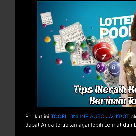
Berikut ini
TOGEL ONLINE AUTO JACKPOT
ak
dapat Anda terapkan agar lebih cermat dan 