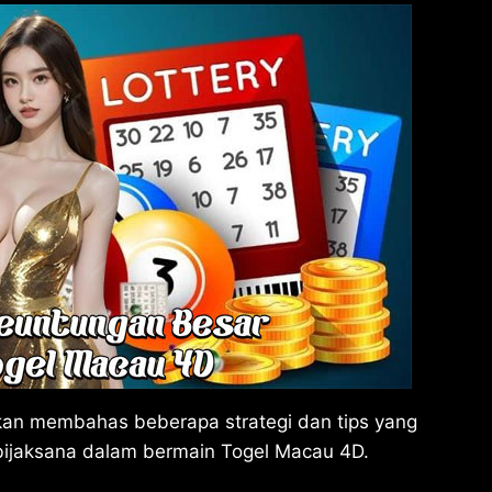
an membahas beberapa strategi dan tips yang
bijaksana dalam bermain Togel Macau 4D.