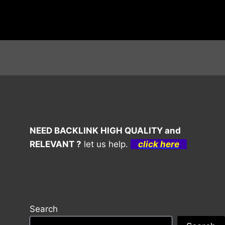
NEED BACKLINK HIGH QUALITY and
RELEVANT ?
let us help.
click here
Search