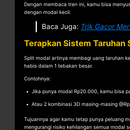
Dengan membaca tren ini, kamu bisa menyusu
dengan modal kecil.
Baca Juga:
Trik Gacor Mer
Terapkan Sistem Taruhan S
Split modal artinya membagi uang taruhan k
habis dalam 1 tebakan besar.
Contohnya:
Jika punya modal Rp20.000, kamu bisa 
Atau 2 kombinasi 3D masing-masing @Rp
Tujuannya agar kamu tetap punya peluang me
mengurangi risiko kehilangan semua modal s