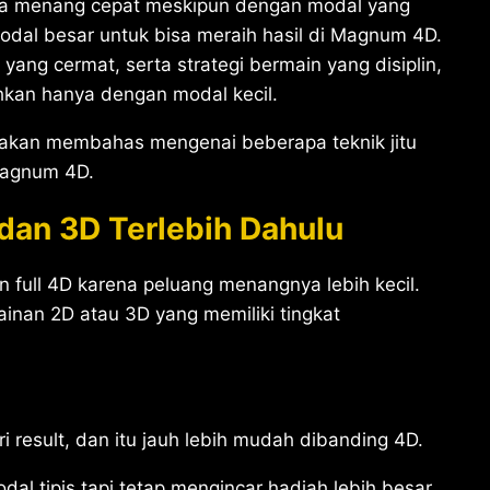
sa menang cepat meskipun dengan modal yang
odal besar untuk bisa meraih hasil di Magnum 4D.
ang cermat, serta strategi bermain yang disiplin,
hkan hanya dengan modal kecil.
akan membahas mengenai beberapa teknik jitu
Magnum 4D.
dan 3D Terlebih Dahulu
n full 4D karena peluang menangnya lebih kecil.
ainan 2D atau 3D yang memiliki tingkat
 result, dan itu jauh lebih mudah dibanding 4D.
al tipis tapi tetap mengincar hadiah lebih besar.