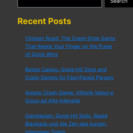
Search
Recent Posts
Chicken Road: The Crash‑Style Game
That Keeps Your Finger on the Pulse
of Quick Wins
Betsio Casino: Quick‑Hit Slots and
Crash Games for Fast‑Paced Players
Aviator Crash Game: Vittorie Veloci e
Gioco ad Alta Intensità
Gamblezen: Quick‑Hit Slots, Rapid
Blackjack und die Zen des kurzen,
intensiven Spiels