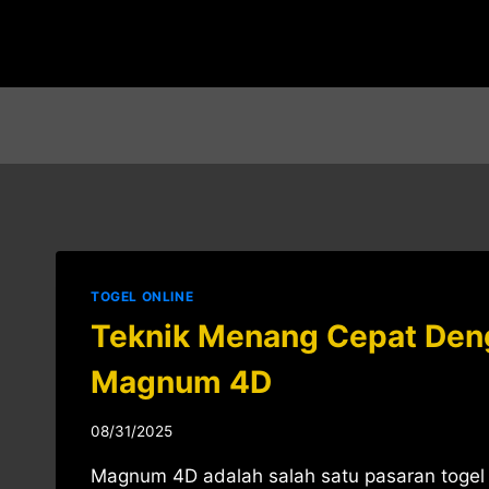
Skip
to
content
TOGEL ONLINE
Teknik Menang Cepat Deng
Magnum 4D
08/31/2025
Magnum 4D adalah salah satu pasaran togel 