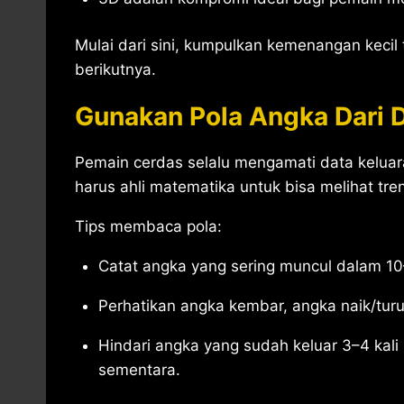
Mulai dari sini, kumpulkan kemenangan keci
berikutnya.
Gunakan Pola Angka Dari D
Pemain cerdas selalu mengamati data kelua
harus ahli matematika untuk bisa melihat tre
Tips membaca pola:
Catat angka yang sering muncul dalam 10–1
Perhatikan angka kembar, angka naik/turu
Hindari angka yang sudah keluar 3–4 kali
sementara.