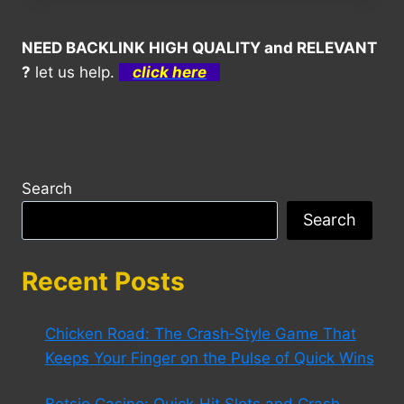
NEED BACKLINK HIGH QUALITY and RELEVANT
?
let us help.
click here
Search
Search
Recent Posts
Chicken Road: The Crash‑Style Game That
Keeps Your Finger on the Pulse of Quick Wins