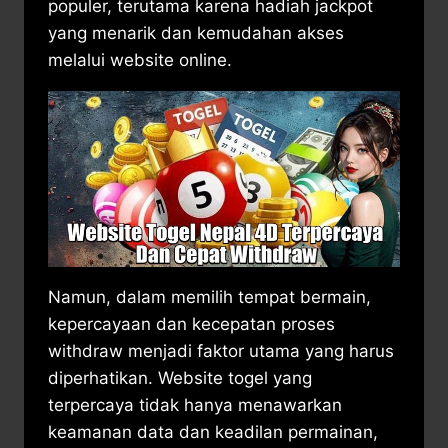
populer, terutama karena hadiah jackpot
yang menarik dan kemudahan akses
melalui website online.
Namun, dalam memilih tempat bermain,
kepercayaan dan kecepatan proses
withdraw menjadi faktor utama yang harus
diperhatikan. Website togel yang
terpercaya tidak hanya menawarkan
keamanan data dan keadilan permainan,