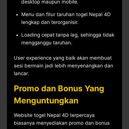
desktop maupun mobile.
Menu dan fitur taruhan togel Nepal 4D
lengkap dan terorganisir.
Loading cepat tanpa lag, sehingga tidak
mengganggu taruhan.
User experience yang baik akan membuat
sesi bermain jadi lebih menyenangkan dan
lancar.
Promo dan Bonus Yang
Menguntungkan
Website togel Nepal 4D terpercaya
biasanya menyediakan promo dan bonus