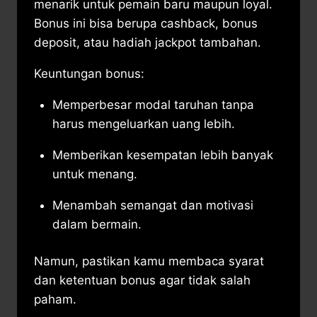
menarik untuk pemain baru maupun loyal.
Bonus ini bisa berupa cashback, bonus
deposit, atau hadiah jackpot tambahan.
Keuntungan bonus:
Memperbesar modal taruhan tanpa
harus mengeluarkan uang lebih.
Memberikan kesempatan lebih banyak
untuk menang.
Menambah semangat dan motivasi
dalam bermain.
Namun, pastikan kamu membaca syarat
dan ketentuan bonus agar tidak salah
paham.