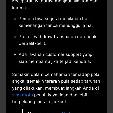
Kecepatan withdraw menjadi nilai tambah
karena:
Pemain bisa segera menikmati hasil
kemenangan tanpa menunggu lama.
Proses withdraw transparan dan tidak
berbelit-belit.
Ada layanan customer support yang
siap membantu jika terjadi kendala.
Semakin dalam pemahaman terhadap pola
angka, semakin terarah pula setiap taruhan
yang dilakukan, membuat langkah Anda di
semuttoto
penuh keyakinan dan lebih
berpeluang meraih jackpot.