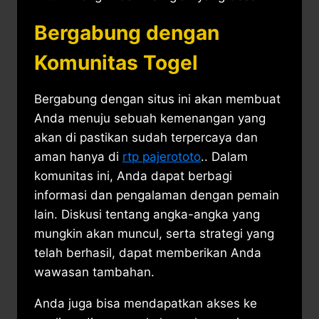
Bergabung dengan
Komunitas Togel
Bergabung dengan situs ini akan membuat
Anda menuju sebuah kemenangan yang
akan di pastikan sudah terpercaya dan
aman hanya di
rtp pajerototo
.. Dalam
komunitas ini, Anda dapat berbagi
informasi dan pengalaman dengan pemain
lain. Diskusi tentang angka-angka yang
mungkin akan muncul, serta strategi yang
telah berhasil, dapat memberikan Anda
wawasan tambahan.
Anda juga bisa mendapatkan akses ke