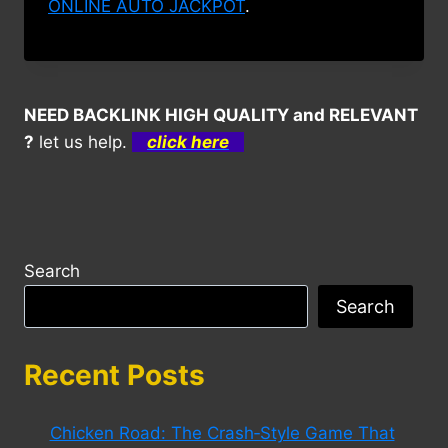
ONLINE AUTO JACKPOT
.
NEED BACKLINK HIGH QUALITY and RELEVANT
?
let us help.
click here
Search
Search
Recent Posts
Chicken Road: The Crash‑Style Game That