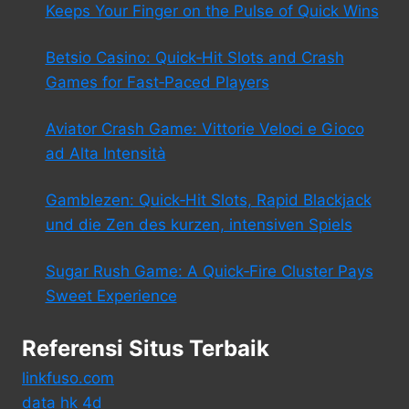
Keeps Your Finger on the Pulse of Quick Wins
Betsio Casino: Quick‑Hit Slots and Crash
Games for Fast‑Paced Players
Aviator Crash Game: Vittorie Veloci e Gioco
ad Alta Intensità
Gamblezen: Quick‑Hit Slots, Rapid Blackjack
und die Zen des kurzen, intensiven Spiels
Sugar Rush Game: A Quick‑Fire Cluster Pays
Sweet Experience
Referensi Situs Terbaik
linkfuso.com
data hk 4d