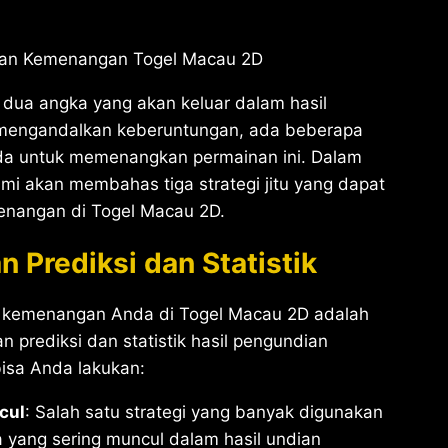
dua angka yang akan keluar dalam hasil
 mengandalkan keberuntungan, ada beberapa
nda untuk memenangkan permainan ini. Dalam
ami akan membahas tiga strategi jitu yang dapat
nangan di Togel Macau 2D.
 Prediksi dan Statistik
g kemenangan Anda di Togel Macau 2D adalah
 prediksi dan statistik hasil pengundian
bisa Anda lakukan:
cul
: Salah satu strategi yang banyak digunakan
yang sering muncul dalam hasil undian