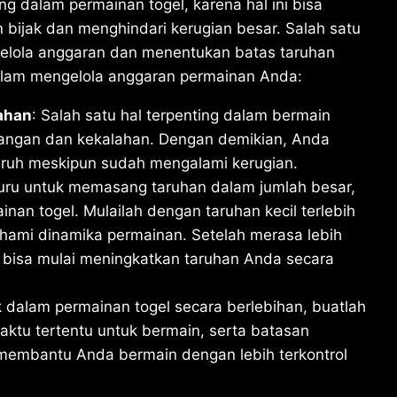
 dalam permainan togel, karena hal ini bisa
ijak dan menghindari kerugian besar. Salah satu
ngelola anggaran dan menentukan batas taruhan
dalam mengelola anggaran permainan Anda:
ahan
: Salah satu hal terpenting dalam bermain
angan dan kekalahan. Dengan demikian, Anda
aruh meskipun sudah mengalami kerugian.
buru untuk memasang taruhan dalam jumlah besar,
nan togel. Mulailah dengan taruhan kecil terlebih
hami dinamika permainan. Setelah merasa lebih
isa mulai meningkatkan taruhan Anda secara
ak dalam permainan togel secara berlebihan, buatlah
waktu tertentu untuk bermain, serta batasan
 membantu Anda bermain dengan lebih terkontrol