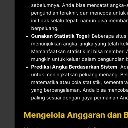
sebelumnya. Anda bisa mencatat angka-a
pengundian terakhir, dan mencoba untuk 
ini tidak selalu tepat, namun bisa memba
berpeluang.
Gunakan Statistik Togel
: Beberapa situs 
menunjukkan angka-angka yang telah kelu
Memanfaatkan statistik ini bisa memberi
mungkin untuk keluar dalam pengundian b
Prediksi Angka Berdasarkan Sistem
: Ad
untuk meningkatkan peluang menang. Beber
matematika atau pola statistik, sementar
yang berpengalaman. Anda bisa mencoba 
paling sesuai dengan gaya permainan An
Mengelola Anggaran dan B