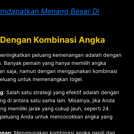
endapatkan Menang Besar Di
n Dengan Kombinasi Angka
meningkatkan peluang kemenangan adalah dengan
m. Banyak pemain yang hanya memilih angka
ngan saja, namun dengan menggunakan kombinasi
peluang untuk memenangkan togel.
ng
: Salah satu strategi yang efektif adalah dengan
g di antara satu sama lain. Misalnya, jika Anda
ng memiliki jarak yang cukup jauh, seperti 24.
r peluang Anda untuk mencocokkan angka yang
enap
: Menggunakan kombinasi angka ganjil dan