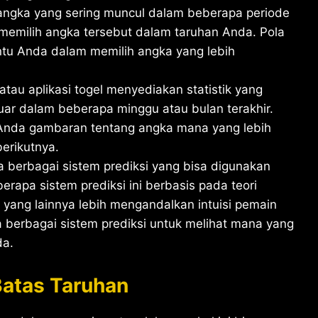
ngka yang sering muncul dalam beberapa periode
memilih angka tersebut dalam taruhan Anda. Pola
ntu Anda dalam memilih angka yang lebih
atau aplikasi togel menyediakan statistik yang
ar dalam beberapa minggu atau bulan terakhir.
 Anda gambaran tentang angka mana yang lebih
erikutnya.
a berbagai sistem prediksi yang bisa digunakan
apa sistem prediksi ini berbasis pada teori
a yang lainnya lebih mengandalkan intuisi pemain
berbagai sistem prediksi untuk melihat mana yang
da.
atas Taruhan