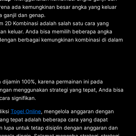
karena ada kemungkinan besar angka yang keluar
ganjil dan genap.
em 2D Kombinasi adalah salah satu cara yang
an keluar. Anda bisa memilih beberapa angka
engan berbagai kemungkinan kombinasi di dalam
ijamin 100%, karena permainan ini pada
ngan menggunakan strategi yang tepat, Anda bisa
ra signifikan.
diksi
Togel Online
, mengelola anggaran dengan
ang tepat adalah beberapa cara yang dapat
upa untuk tetap disiplin dengan anggaran dan