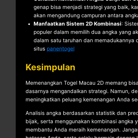
genap bisa menjadi strategi yang baik, 
akan mengandung campuran antara angka 
Manfaatkan Sistem 2D Kombinasi
: Sist
populer dalam memilih dua angka yang ak
dalam satu taruhan dan memadukannya d
situs
panentogel
Kesimpulan
Memenangkan Togel Macau 2D memang bisa d
dasarnya mengandalkan strategi. Namun, de
meningkatkan peluang kemenangan Anda seca
Analisis angka berdasarkan statistik dan pre
bijak, serta menggunakan kombinasi angka y
membantu Anda meraih kemenangan. Jangan l