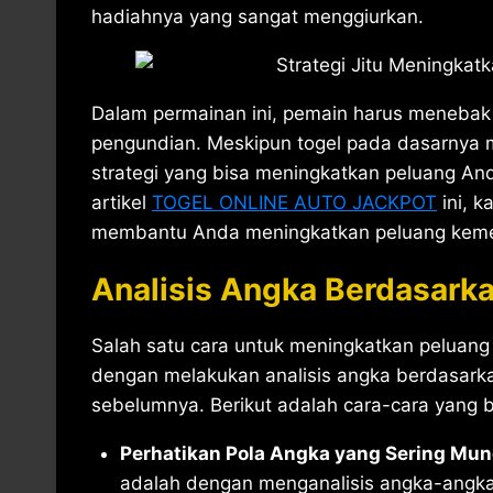
hadiahnya yang sangat menggiurkan.
Dalam permainan ini, pemain harus menebak 
pengundian. Meskipun togel pada dasarnya
strategi yang bisa meningkatkan peluang A
artikel
TOGEL ONLINE AUTO JACKPOT
ini, k
membantu Anda meningkatkan peluang keme
Analisis Angka Berdasarkan
Salah satu cara untuk meningkatkan peluan
dengan melakukan analisis angka berdasarkan
sebelumnya. Berikut adalah cara-cara yang 
Perhatikan Pola Angka yang Sering Mun
adalah dengan menganalisis angka-angka 