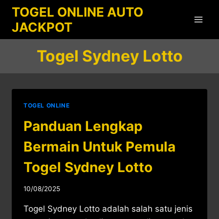
Skip
TOGEL ONLINE AUTO
to
JACKPOT
content
Togel Sydney Lotto
TOGEL ONLINE
Panduan Lengkap
Bermain Untuk Pemula
Togel Sydney Lotto
10/08/2025
Togel Sydney Lotto adalah salah satu jenis