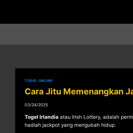
Skip
to
content
TOGEL ONLINE
Cara Jitu Memenangkan Ja
03/24/2025
Togel Irlandia
atau Irish Lottery, adalah per
hadiah jackpot yang mengubah hidup.