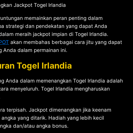
eruntungan memainkan peran penting dalam
pa strategi dan pendekatan yang dapat Anda
lam meraih jackpot impian di Togel Irlandia.
POT
akan membahas berbagai cara jitu yang dapat
 Anda dalam permainan ini.
an Togel Irlandia
ng Anda dalam memenangkan Togel Irlandia adalah
ra menyeluruh. Togel Irlandia mengharuskan
.
cara terpisah. Jackpot dimenangkan jika keenam
ngka yang ditarik. Hadiah yang lebih kecil
angka dan/atau angka bonus.