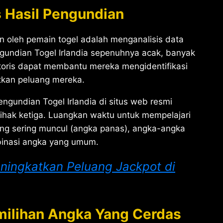
s Hasil Pengundian
 oleh pemain togel adalah menganalisis data
engundian Togel Irlandia sepenuhnya acak, banyak
toris dapat membantu mereka mengidentifikasi
atkan peluang mereka.
ngundian Togel Irlandia di situs web resmi
 pihak ketiga. Luangkan waktu untuk mempelajari
ang sering muncul (angka panas), angka-angka
binasi angka yang umum.
ningkatkan Peluang Jackpot di
ilihan Angka Yang Cerdas