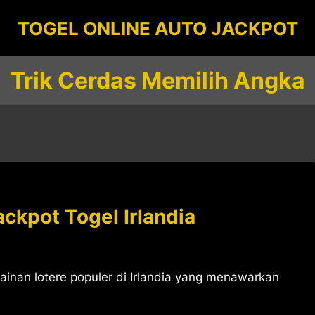
TOGEL ONLINE AUTO JACKPOT
Trik Cerdas Memilih Angka
ckpot Togel Irlandia
mainan lotere populer di Irlandia yang menawarkan