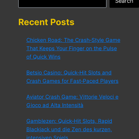
Search
Recent Posts
Chicken Road: The Crash‑Style Game
That Keeps Your Finger on the Pulse
of Quick Wins
Betsio Casino: Quick‑Hit Slots and
Crash Games for Fast‑Paced Players
Aviator Crash Game: Vittorie Veloci e
Gioco ad Alta Intensità
Gamblezen: Quick‑Hit Slots, Rapid
Blackjack und die Zen des kurzen,
intensiven Spiels