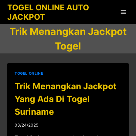
Skip
TOGEL ONLINE AUTO
to
JACKPOT
content
Trik Menangkan Jackpot
Togel
TOGEL ONLINE
Trik Menangkan Jackpot
Yang Ada Di Togel
Suriname
03/24/2025