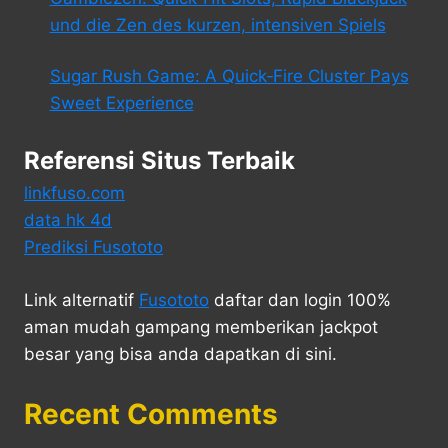
und die Zen des kurzen, intensiven Spiels
Sugar Rush Game: A Quick‑Fire Cluster Pays
Sweet Experience
Referensi Situs Terbaik
linkfuso.com
data hk 4d
Prediksi Fusototo
Link alternatif
Fusototo
daftar dan login 100%
aman mudah gampang memberikan jackpot
besar yang bisa anda dapatkan di sini.
Recent Comments