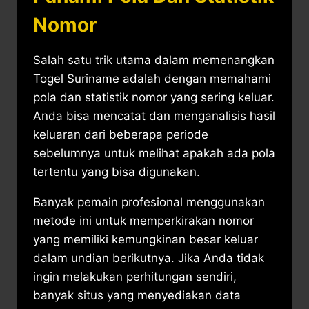
Nomor
Salah satu trik utama dalam memenangkan
Togel Suriname adalah dengan memahami
pola dan statistik nomor yang sering keluar.
Anda bisa mencatat dan menganalisis hasil
keluaran dari beberapa periode
sebelumnya untuk melihat apakah ada pola
tertentu yang bisa digunakan.
Banyak pemain profesional menggunakan
metode ini untuk memperkirakan nomor
yang memiliki kemungkinan besar keluar
dalam undian berikutnya. Jika Anda tidak
ingin melakukan perhitungan sendiri,
banyak situs yang menyediakan data