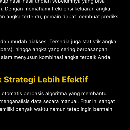
kup hasil-hasil undian sebelumnya yang bisa
in. Dengan memahami frekuensi keluaran angka,
lan angka tertentu, pemain dapat membuat prediksi
 dan mudah diakses. Tersedia juga statistik angka
mbers), hingga angka yang sering berpasangan.
 dalam menyusun kombinasi angka terbaik Anda.
 Strategi Lebih Efektif
i otomatis berbasis algoritma yang membantu
nganalisis data secara manual. Fitur ini sangat
emiliki banyak waktu namun tetap ingin bermain