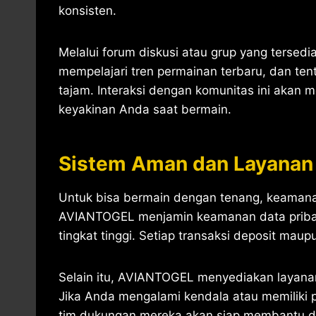
konsisten.
Melalui forum diskusi atau grup yang tersed
mempelajari tren permainan terbaru, dan ten
tajam. Interaksi dengan komunitas ini aka
keyakinan Anda saat bermain.
Sistem Aman dan Layanan 
Untuk bisa bermain dengan tenang, keaman
AVIANTOGEL menjamin keamanan data pribadi
tingkat tinggi. Setiap transaksi deposit ma
Selain itu, AVIANTOGEL menyediakan layana
Jika Anda mengalami kendala atau memiliki p
tim dukungan mereka akan siap membantu d