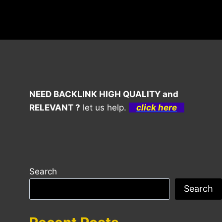
NEED BACKLINK HIGH QUALITY and
RELEVANT ?
let us help.
click here
Search
Search