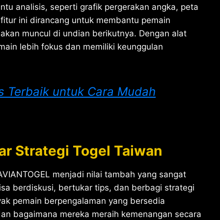
u analisis, seperti grafik pergerakan angka, peta
 fitur ini dirancang untuk membantu pemain
kan muncul di undian berikutnya. Dengan alat
rmain lebih fokus dan memiliki keunggulan
s Terbaik untuk Cara Mudah
ar Strategi Togel Taiwan
 AVIANTOGEL menjadi nilai tambah yang sangat
sa berdiskusi, bertukar tips, dan berbagi strategi
yak pemain berpengalaman yang bersedia
an bagaimana mereka meraih kemenangan secara