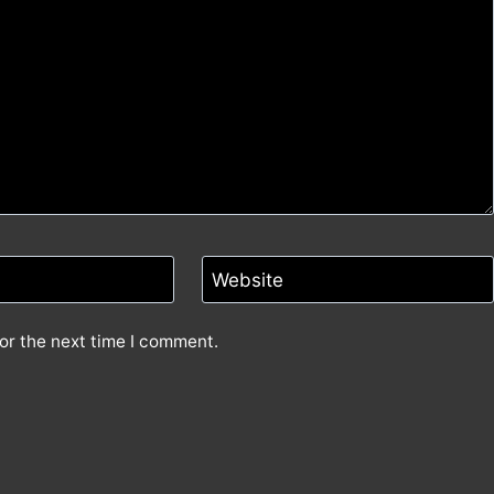
Website
or the next time I comment.