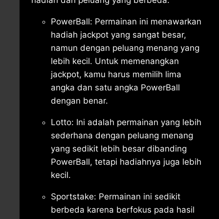
PowerBall: Permainan ini menawarkan
hadiah jackpot yang sangat besar,
namun dengan peluang menang yang
lebih kecil. Untuk memenangkan
jackpot, kamu harus memilih lima
angka dan satu angka PowerBall
dengan benar.
Lotto: Ini adalah permainan yang lebih
sederhana dengan peluang menang
yang sedikit lebih besar dibanding
PowerBall, tetapi hadiahnya juga lebih
kecil.
Sportstake: Permainan ini sedikit
berbeda karena berfokus pada hasil