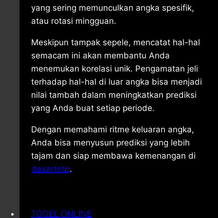
yang sering memunculkan angka spesifik,
atau rotasi mingguan.
Meskipun tampak sepele, mencatat hal-hal
semacam ini akan membantu Anda
menemukan korelasi unik. Pengamatan jeli
terhadap hal-hal di luar angka bisa menjadi
nilai tambah dalam meningkatkan prediksi
yang Anda buat setiap periode.
Dengan memahami ritme keluaran angka,
Anda bisa menyusun prediksi yang lebih
tajam dan siap membawa kemenangan di
dasartoto
.
TOGEL ONLINE