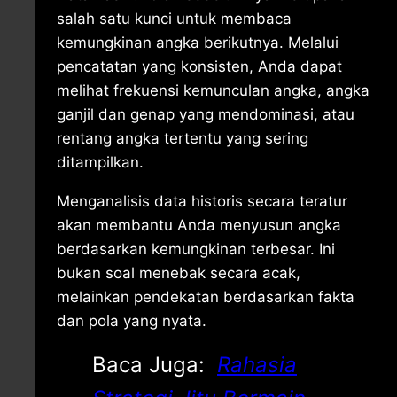
salah satu kunci untuk membaca
kemungkinan angka berikutnya. Melalui
pencatatan yang konsisten, Anda dapat
melihat frekuensi kemunculan angka, angka
ganjil dan genap yang mendominasi, atau
rentang angka tertentu yang sering
ditampilkan.
Menganalisis data historis secara teratur
akan membantu Anda menyusun angka
berdasarkan kemungkinan terbesar. Ini
bukan soal menebak secara acak,
melainkan pendekatan berdasarkan fakta
dan pola yang nyata.
Baca Juga:
Rahasia