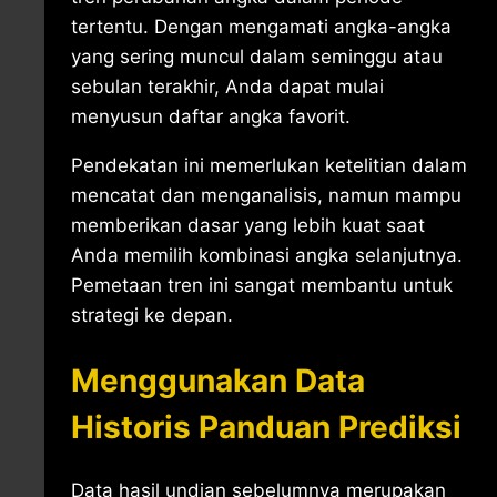
tertentu. Dengan mengamati angka-angka
yang sering muncul dalam seminggu atau
sebulan terakhir, Anda dapat mulai
menyusun daftar angka favorit.
Pendekatan ini memerlukan ketelitian dalam
mencatat dan menganalisis, namun mampu
memberikan dasar yang lebih kuat saat
Anda memilih kombinasi angka selanjutnya.
Pemetaan tren ini sangat membantu untuk
strategi ke depan.
Menggunakan Data
Historis Panduan Prediksi
Data hasil undian sebelumnya merupakan