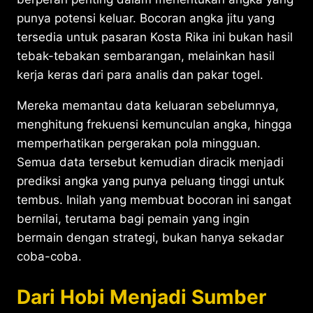
punya potensi keluar. Bocoran angka jitu yang
tersedia untuk pasaran Kosta Rika ini bukan hasil
tebak-tebakan sembarangan, melainkan hasil
kerja keras dari para analis dan pakar togel.
Mereka memantau data keluaran sebelumnya,
menghitung frekuensi kemunculan angka, hingga
memperhatikan pergerakan pola mingguan.
Semua data tersebut kemudian diracik menjadi
prediksi angka yang punya peluang tinggi untuk
tembus. Inilah yang membuat bocoran ini sangat
bernilai, terutama bagi pemain yang ingin
bermain dengan strategi, bukan hanya sekadar
coba-coba.
Dari Hobi Menjadi Sumber