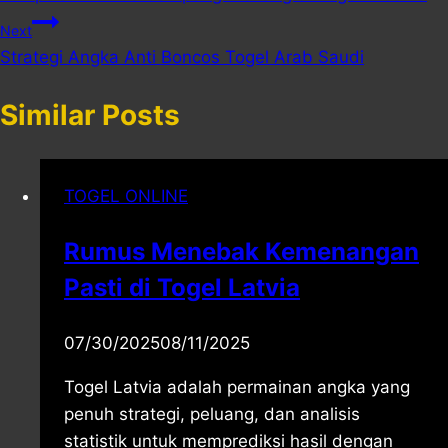
navigation
Next
Strategi Angka Anti Boncos Togel Arab Saudi
Similar Posts
TOGEL ONLINE
Rumus Menebak Kemenangan
Pasti di Togel Latvia
07/30/2025
08/11/2025
Togel Latvia adalah permainan angka yang
penuh strategi, peluang, dan analisis
statistik untuk memprediksi hasil dengan