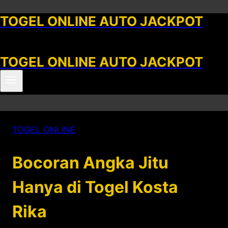
TOGEL ONLINE AUTO JACKPOT
Skip
to
content
TOGEL ONLINE AUTO JACKPOT
TOGEL ONLINE
Bocoran Angka Jitu
Hanya di Togel Kosta
Rika