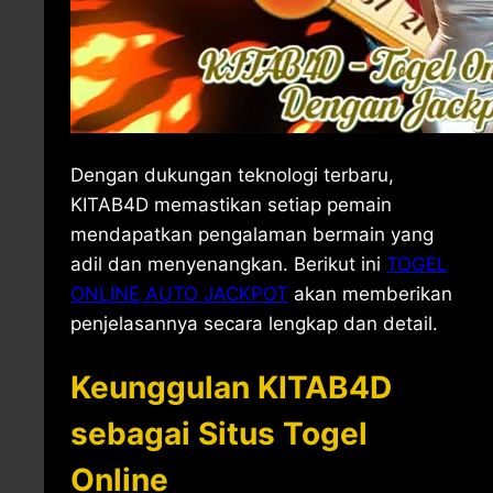
Dengan dukungan teknologi terbaru,
KITAB4D memastikan setiap pemain
mendapatkan pengalaman bermain yang
adil dan menyenangkan. Berikut ini
TOGEL
ONLINE AUTO JACKPOT
akan memberikan
penjelasannya secara lengkap dan detail.
Keunggulan KITAB4D
sebagai Situs Togel
Online