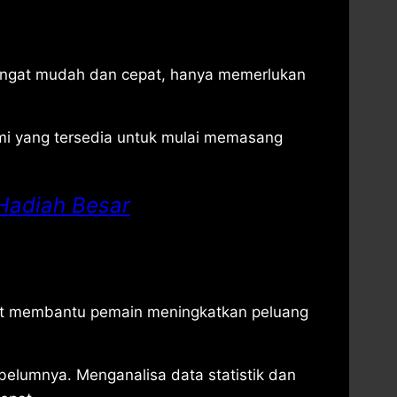
sangat mudah dan cepat, hanya memerlukan
smi yang tersedia untuk mulai memasang
Hadiah Besar
pat membantu pemain meningkatkan peluang
belumnya. Menganalisa data statistik dan