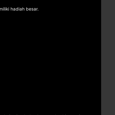
iliki hadiah besar.