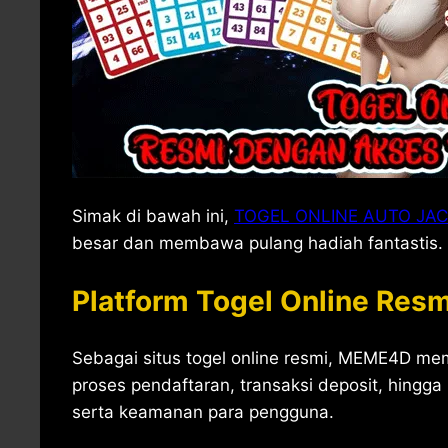
Simak di bawah ini,
TOGEL ONLINE AUTO JA
besar dan membawa pulang hadiah fantastis.
Platform Togel Online Resm
Sebagai situs togel online resmi, MEME4D m
proses pendaftaran, transaksi deposit, hing
serta keamanan para pengguna.