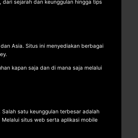
ri sejarah dan keunggulan hingga tips
dan Asia. Situs ini menyediakan berbagai
ey.
n kapan saja dan di mana saja melalui
alah satu keunggulan terbesar adalah
lalui situs web serta aplikasi mobile