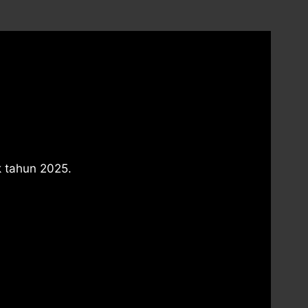
k tahun 2025.