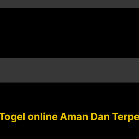
Togel online Aman Dan Terp