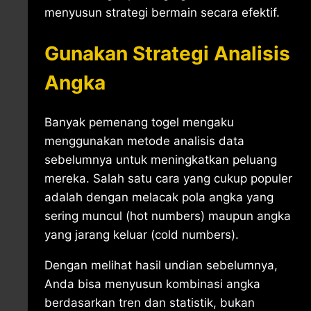
menyusun strategi bermain secara efektif.
Gunakan Strategi Analisis
Angka
Banyak pemenang togel mengaku
menggunakan metode analisis data
sebelumnya untuk meningkatkan peluang
mereka. Salah satu cara yang cukup populer
adalah dengan melacak pola angka yang
sering muncul (hot numbers) maupun angka
yang jarang keluar (cold numbers).
Dengan melihat hasil undian sebelumnya,
Anda bisa menyusun kombinasi angka
berdasarkan tren dan statistik, bukan