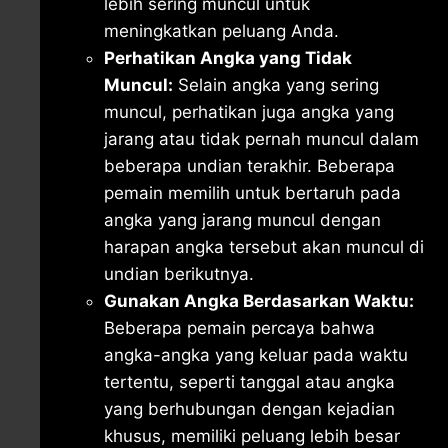
lebih sering muncul untuk
meningkatkan peluang Anda.
Perhatikan Angka yang Tidak
Muncul:
Selain angka yang sering
muncul, perhatikan juga angka yang
jarang atau tidak pernah muncul dalam
beberapa undian terakhir. Beberapa
pemain memilih untuk bertaruh pada
angka yang jarang muncul dengan
harapan angka tersebut akan muncul di
undian berikutnya.
Gunakan Angka Berdasarkan Waktu:
Beberapa pemain percaya bahwa
angka-angka yang keluar pada waktu
tertentu, seperti tanggal atau angka
yang berhubungan dengan kejadian
khusus, memiliki peluang lebih besar