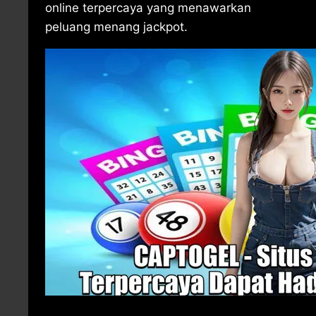
online terpercaya yang menawarkan
peluang menang jackpot.