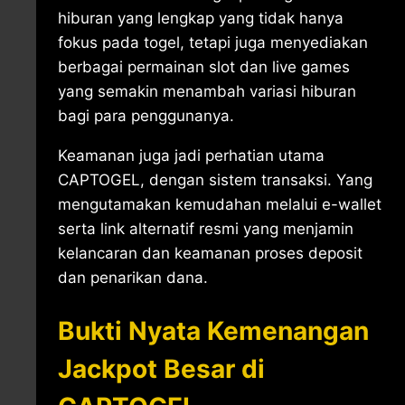
hiburan yang lengkap yang tidak hanya
fokus pada togel, tetapi juga menyediakan
berbagai permainan slot dan live games
yang semakin menambah variasi hiburan
bagi para penggunanya.
Keamanan juga jadi perhatian utama
CAPTOGEL, dengan sistem transaksi. Yang
mengutamakan kemudahan melalui e-wallet
serta link alternatif resmi yang menjamin
kelancaran dan keamanan proses deposit
dan penarikan dana.
Bukti Nyata Kemenangan
Jackpot Besar di