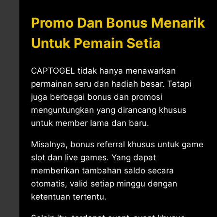
Promo Dan Bonus Menarik
Untuk Pemain Setia
CAPTOGEL tidak hanya menawarkan
permainan seru dan hadiah besar. Tetapi
juga berbagai bonus dan promosi
menguntungkan yang dirancang khusus
untuk member lama dan baru.
Misalnya, bonus referral khusus untuk game
slot dan live games. Yang dapat
memberikan tambahan saldo secara
otomatis, valid setiap minggu dengan
ketentuan tertentu.