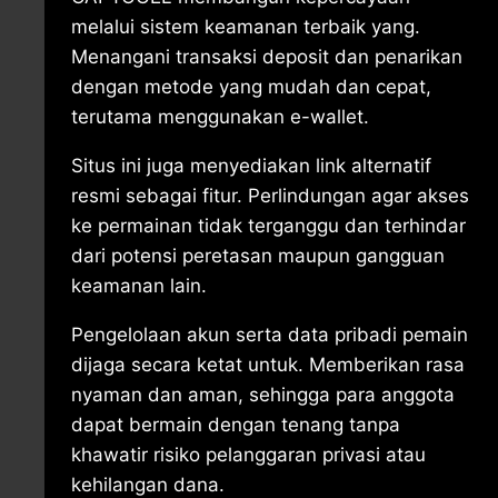
melalui sistem keamanan terbaik yang.
Menangani transaksi deposit dan penarikan
dengan metode yang mudah dan cepat,
terutama menggunakan e-wallet.
Situs ini juga menyediakan link alternatif
resmi sebagai fitur. Perlindungan agar akses
ke permainan tidak terganggu dan terhindar
dari potensi peretasan maupun gangguan
keamanan lain.
Pengelolaan akun serta data pribadi pemain
dijaga secara ketat untuk. Memberikan rasa
nyaman dan aman, sehingga para anggota
dapat bermain dengan tenang tanpa
khawatir risiko pelanggaran privasi atau
kehilangan dana.