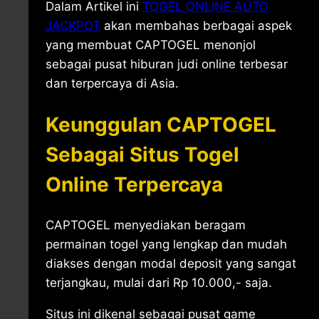
Dalam Artikel ini
TOGEL ONLINE AUTO
JACKPOT
akan membahas berbagai aspek
yang membuat CAPTOGEL menonjol
sebagai pusat hiburan judi online terbesar
dan terpercaya di Asia.
Keunggulan CAPTOGEL
Sebagai Situs Togel
Online Terpercaya
CAPTOGEL menyediakan beragam
permainan togel yang lengkap dan mudah
diakses dengan modal deposit yang sangat
terjangkau, mulai dari Rp 10.000,- saja.
Situs ini dikenal sebagai pusat game