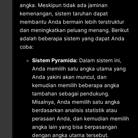
angka. Meskipun tidak ada jaminan
kemenangan, sistem taruhan dapat
membantu Anda bermain lebih terstruktur
dan meningkatkan peluang menang. Berikut
adalah beberapa sistem yang dapat Anda
coba:
Sistem Pyramida:
Dalam sistem ini,
Anda memilih satu angka utama yang
Anda yakini akan muncul, dan
kemudian memilih beberapa angka
tambahan sebagai pendukung.
Misalnya, Anda memilih satu angka
berdasarkan analisis statistik atau
perasaan Anda, dan kemudian memilih
angka lain yang bisa berpasangan
dengan angka utama tersebut.