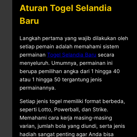
Aturan Togel Selandia
Baru
Langkah pertama yang wajib dilakukan oleh
setiap pemain adalah memahami sistem
permainan
Togel Selandia Baru
secara
menyeluruh. Umumnya, permainan ini
berupa pemilihan angka dari 1 hingga 40
atau 1 hingga 50 tergantung jenis
permainannya.
Setiap jenis togel memiliki format berbeda,
seperti Lotto, Powerball, dan Strike.
Memahami cara kerja masing-masing
varian, jumlah bola yang diundi, serta jenis
hadiah sangat penting agar Anda bisa