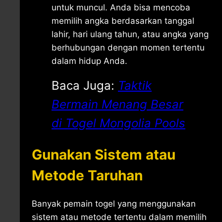
untuk muncul. Anda bisa mencoba
memilih angka berdasarkan tanggal
lahir, hari ulang tahun, atau angka yang
berhubungan dengan momen tertentu
dalam hidup Anda.
Baca Juga:
Taktik
Bermain Menang Besar
di Togel Mongolia Pools
Gunakan Sistem atau
Metode Taruhan
Banyak pemain togel yang menggunakan
sistem atau metode tertentu dalam memilih