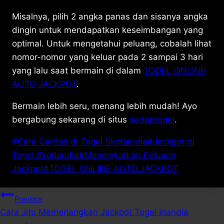
Misalnya, pilih 2 angka panas dan sisanya angka
dingin untuk mendapatkan keseimbangan yang
optimal. Untuk mengetahui peluang, cobalah lihat
nomor-nomor yang keluar pada 2 sampai 3 hari
yang lalu saat bermain di dalam
TOGEL ONLINE
AUTO JACKPOT
.
Bermain lebih seru, menang lebih mudah! Ayo
bergabung sekarang di situs
sedaptogel
.
Post
#
Cara Cerdas di Togel Skotlandia
#
Jackpot di
Tags:
Togel Skotlandia
#
Meningkatkan Peluang
Jackpot
#
TOGEL ONLINE AUTO JACKPOT
Post
Previous
Cara Jitu Memenangkan Jackpot Togel Irlandia
navigation