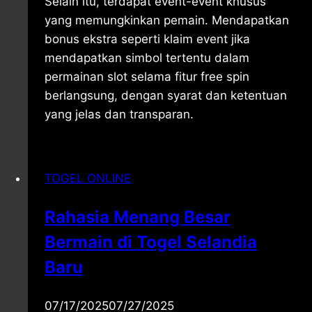
Selain itu, terdapat event-event khusus
yang memungkinkan pemain. Mendapatkan
bonus ekstra seperti klaim event jika
mendapatkan simbol tertentu dalam
permainan slot selama fitur free spin
berlangsung, dengan syarat dan ketentuan
yang jelas dan transparan.
TOGEL ONLINE
Rahasia Menang Besar
Bermain di Togel Selandia
Baru
07/17/2025
07/27/2025