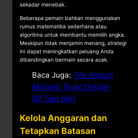
sekadar menebak.
Beberapa pemain bahkan menggunakan
rumus matematika sederhana atau
algoritma untuk membantu memilih angka.
Meskipun tidak menjamin menang, strategi
ini dapat meningkatkan peluang Anda
dibandingkan bermain secara acak.
Baca Juga:
Trik Ampuh
Menang Togel Oregon
06 Tiap Hari
Kelola Anggaran dan
Tetapkan Batasan