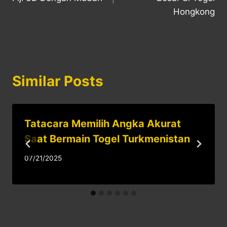
Hongkong
Similar Posts
Tatacara Memilih Angka Akurat
Saat Bermain Togel Turkmenistan
07/21/2025