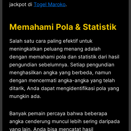
jackpot di
Togel Maroko
.
Memahami Pola & Statistik
Salah satu cara paling efektif untuk
meningkatkan peluang menang adalah
dengan memahami pola dan statistik dari hasil
pengundian sebelumnya. Setiap pengundian
menghasilkan angka yang berbeda, namun
dengan mencermati angka-angka yang telah
ditarik, Anda dapat mengidentifikasi pola yang
mungkin ada.
Banyak pemain percaya bahwa beberapa
angka cenderung muncul lebih sering daripada
yang lain. Anda bisa mencatat hasil