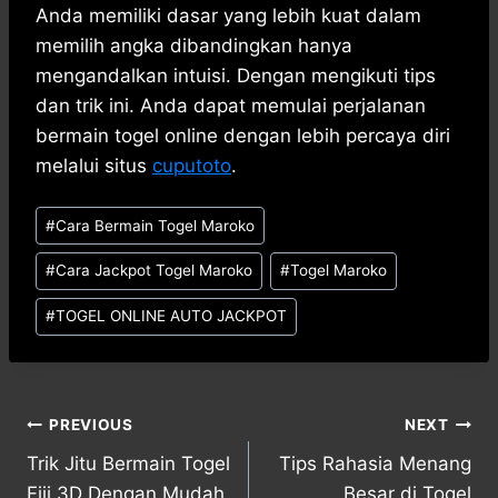
Anda memiliki dasar yang lebih kuat dalam
memilih angka dibandingkan hanya
mengandalkan intuisi. Dengan mengikuti tips
dan trik ini. Anda dapat memulai perjalanan
bermain togel online dengan lebih percaya diri
melalui situs
cuputoto
.
Post
#
Cara Bermain Togel Maroko
Tags:
#
Cara Jackpot Togel Maroko
#
Togel Maroko
#
TOGEL ONLINE AUTO JACKPOT
Post
PREVIOUS
NEXT
Trik Jitu Bermain Togel
Tips Rahasia Menang
navigation
Fiji 3D Dengan Mudah
Besar di Togel