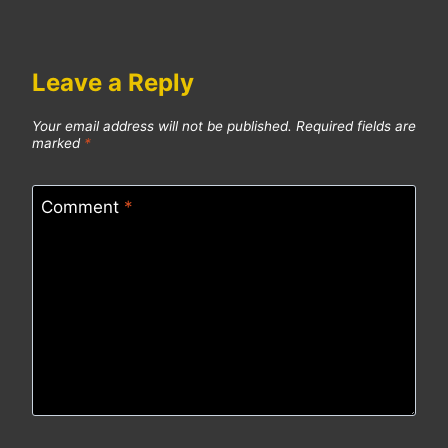
Leave a Reply
Your email address will not be published.
Required fields are
marked
*
Comment
*