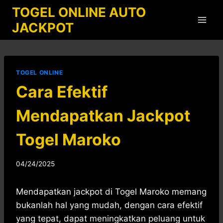
Skip
TOGEL ONLINE AUTO
to
JACKPOT
content
TOGEL ONLINE
Cara Efektif
Mendapatkan Jackpot
Togel Maroko
04/24/2025
Mendapatkan jackpot di Togel Maroko memang
bukanlah hal yang mudah, dengan cara efektif
yang tepat, dapat meningkatkan peluang untuk