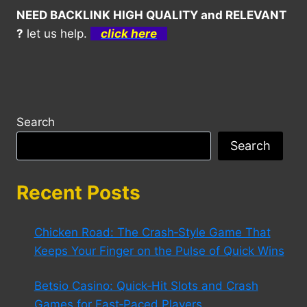
NEED BACKLINK HIGH QUALITY and RELEVANT
?
let us help.
click here
Search
Search
Recent Posts
Chicken Road: The Crash‑Style Game That
Keeps Your Finger on the Pulse of Quick Wins
Betsio Casino: Quick‑Hit Slots and Crash
Games for Fast‑Paced Players