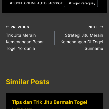
#
TOGEL ONLINE AUTO JACKPOT
#
Togel Paraguay
Post
PREVIOUS
NEXT
Trik Jitu Meraih
Strategi Jitu Meraih
navigation
Kemenangan Besar
Kemenangan Di Togel
Togel Yordania
Suriname
Similar Posts
Tips dan Trik Jitu Bermain Togel