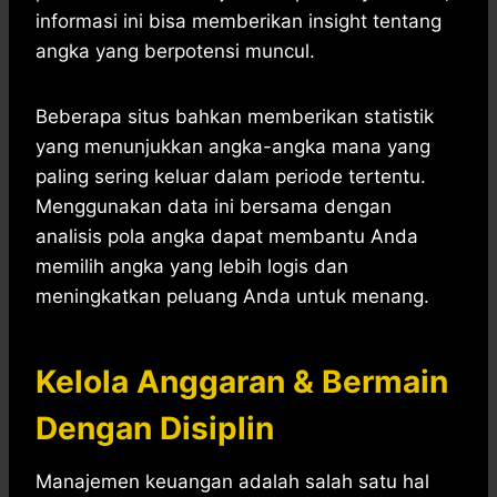
informasi ini bisa memberikan insight tentang
angka yang berpotensi muncul.
Beberapa situs bahkan memberikan statistik
yang menunjukkan angka-angka mana yang
paling sering keluar dalam periode tertentu.
Menggunakan data ini bersama dengan
analisis pola angka dapat membantu Anda
memilih angka yang lebih logis dan
meningkatkan peluang Anda untuk menang.
Kelola Anggaran & Bermain
Dengan Disiplin
Manajemen keuangan adalah salah satu hal