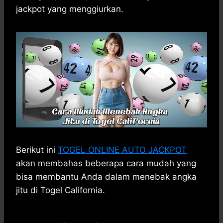
jackpot yang menggiurkan.
Berikut ini
TOGEL ONLINE AUTO JACKPOT
akan membahas beberapa cara mudah yang
bisa membantu Anda dalam menebak angka
jitu di Togel California.