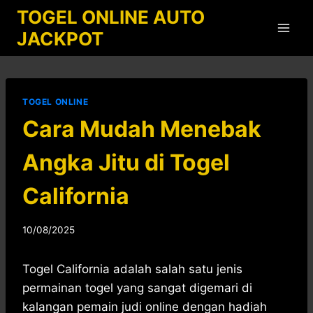
Skip
TOGEL ONLINE AUTO
to
JACKPOT
content
TOGEL ONLINE
Cara Mudah Menebak
Angka Jitu di Togel
California
10/08/2025
Togel California adalah salah satu jenis
permainan togel yang sangat digemari di
kalangan pemain judi online dengan hadiah