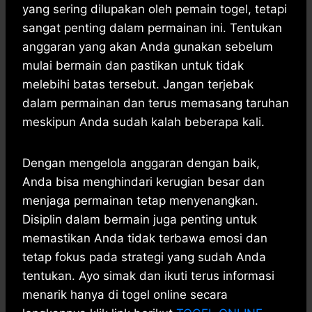
yang sering dilupakan oleh pemain togel, tetapi
sangat penting dalam permainan ini. Tentukan
anggaran yang akan Anda gunakan sebelum
mulai bermain dan pastikan untuk tidak
melebihi batas tersebut. Jangan terjebak
dalam permainan dan terus memasang taruhan
meskipun Anda sudah kalah beberapa kali.
Dengan mengelola anggaran dengan baik,
Anda bisa menghindari kerugian besar dan
menjaga permainan tetap menyenangkan.
Disiplin dalam bermain juga penting untuk
memastikan Anda tidak terbawa emosi dan
tetap fokus pada strategi yang sudah Anda
tentukan. Ayo simak dan ikuti terus informasi
menarik hanya di togel online secara