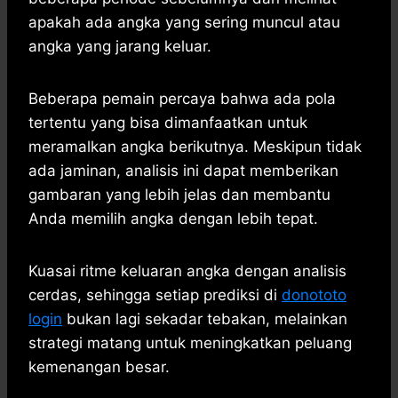
apakah ada angka yang sering muncul atau
angka yang jarang keluar.
Beberapa pemain percaya bahwa ada pola
tertentu yang bisa dimanfaatkan untuk
meramalkan angka berikutnya. Meskipun tidak
ada jaminan, analisis ini dapat memberikan
gambaran yang lebih jelas dan membantu
Anda memilih angka dengan lebih tepat.
Kuasai ritme keluaran angka dengan analisis
cerdas, sehingga setiap prediksi di
donototo
login
bukan lagi sekadar tebakan, melainkan
strategi matang untuk meningkatkan peluang
kemenangan besar.