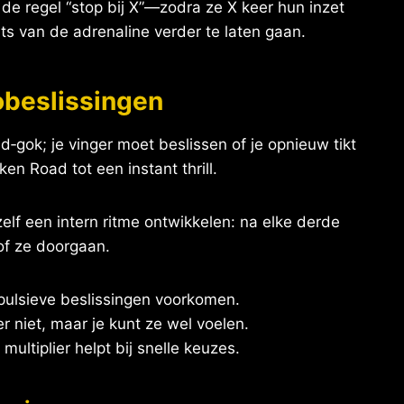
 de regel “stop bij X”—zodra ze X keer hun inzet
ts van de adrenaline verder te laten gaan.
obeslissingen
nd‑gok; je vinger moet beslissen of je opnieuw tikt
en Road tot een instant thrill.
zelf een intern ritme ontwikkelen: na elke derde
of ze doorgaan.
pulsieve beslissingen voorkomen.
r niet, maar je kunt ze wel voelen.
multiplier helpt bij snelle keuzes.