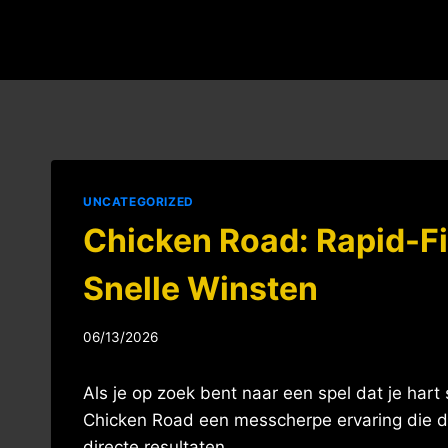
Skip
to
content
UNCATEGORIZED
Chicken Road: Rapid-Fi
Snelle Winsten
06/13/2026
Als je op zoek bent naar een spel dat je hart 
Chicken Road een messcherpe ervaring die dr
directe resultaten.