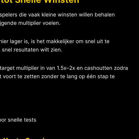
pelers die vaak kleine winsten willen behalen
jgende multiplier voelen.
r lager is, is het makkelijker om snel uit te
snel resultaten wilt zien.
e target multiplier in van 1.5x–2x en cashoutten zodra
t voort te zetten zonder te lang op één stap te
or snelle tests