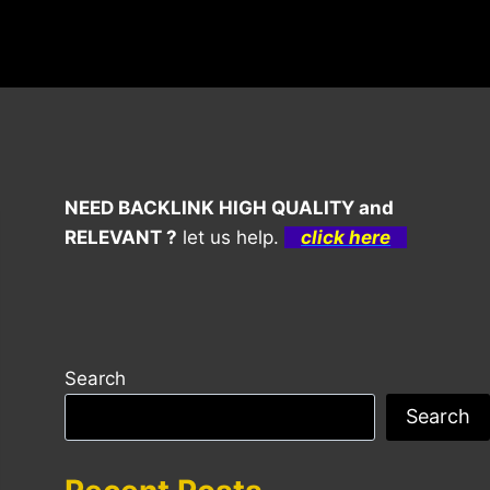
NEED BACKLINK HIGH QUALITY and
RELEVANT ?
let us help.
click here
Search
Search