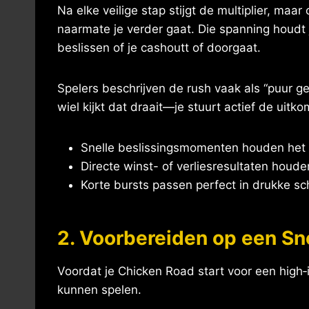
Na elke veilige stap stijgt de multiplier, maa
naarmate je verder gaat. Die spanning houdt
beslissen of je cashoutt of doorgaat.
Spelers beschrijven de rush vaak als “puur g
wiel kijkt dat draait—je stuurt actief de uitko
Snelle beslissingsmomenten houden het
Directe winst- of verliesresultaten houde
Korte bursts passen perfect in drukke sc
2. Voorbereiden op een Sn
Voordat je Chicken Road start voor een high‑i
kunnen spelen.