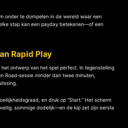
m onder te dompelen in de wereld waar een
 elke stap kan een payday betekenen—of een
an Rapid Play
het ontwerp van het spel perfect. In tegenstelling
cken Road‑sessie minder dan twee minuten,
lissing.
moeilijkheidsgraad, en druk op “Start.” Het scherm
eilig, sommige dodelijk—en de kip zet zijn eerste