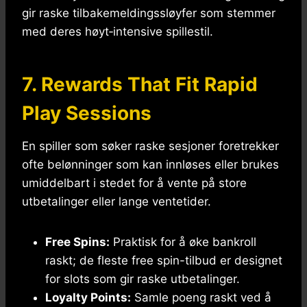
gir raske tilbakemeldingssløyfer som stemmer
med deres høyt‑intensive spillestil.
7. Rewards That Fit Rapid
Play Sessions
En spiller som søker raske sesjoner foretrekker
ofte belønninger som kan innløses eller brukes
umiddelbart i stedet for å vente på store
utbetalinger eller lange ventetider.
Free Spins:
Praktisk for å øke bankroll
raskt; de fleste free spin-tilbud er designet
for slots som gir raske utbetalinger.
Loyalty Points:
Samle poeng raskt ved å