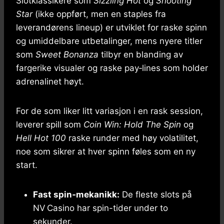
Slotklassikere som
Sizzling Hot
og
Shooting
Star
(ikke oppført, men en staples fra
leverandørens lineup) er utviklet for raske spinn
og umiddelbare utbetalinger, mens nyere titler
som
Sweet Bonanza
tilbyr en blanding av
fargerike visualer og raske pay‑lines som holder
adrenalinet høyt.
For de som liker litt variasjon i en rask session,
leverer spill som
Coin Win: Hold The Spin
og
Hell Hot 100
raske runder med høy volatilitet,
noe som sikrer at hver spinn føles som en ny
start.
Fast spin‑mekanikk:
De fleste slots på
NV Casino har spin-tider under to
sekunder.