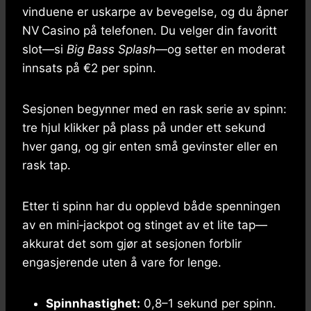
vinduene er uskarpe av bevegelse, og du åpner
NV Casino på telefonen. Du velger din favoritt
slot—si
Big Bass Splash
—og setter en moderat
innsats på €2 per spinn.
Sesjonen begynner med en rask serie av spinn:
tre hjul klikker på plass på under ett sekund
hver gang, og gir enten små gevinster eller en
rask tap.
Etter ti spinn har du opplevd både spenningen
av en mini‑jackpot og stinget av et lite tap—
akkurat det som gjør at sesjonen forblir
engasjerende uten å vare for lenge.
Spinnhastighet:
0,8–1 sekund per spinn.