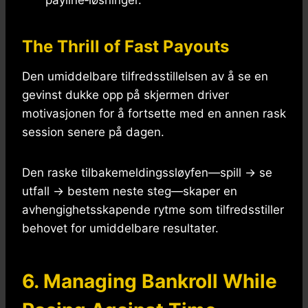
The Thrill of Fast Payouts
Den umiddelbare tilfredsstillelsen av å se en
gevinst dukke opp på skjermen driver
motivasjonen for å fortsette med en annen rask
session senere på dagen.
Den raske tilbakemeldingssløyfen—spill → se
utfall → bestem neste steg—skaper en
avhengighetsskapende rytme som tilfredsstiller
behovet for umiddelbare resultater.
6. Managing Bankroll While