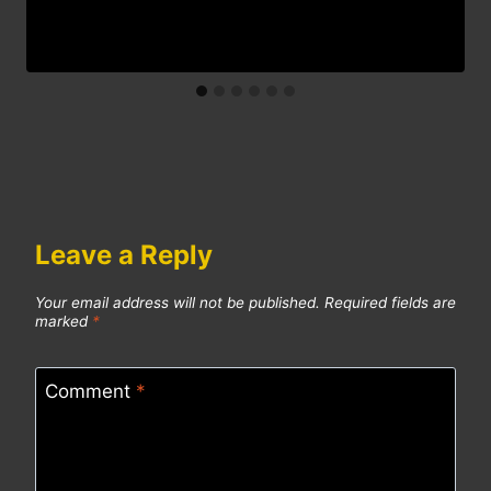
Leave a Reply
Your email address will not be published.
Required fields are
marked
*
Comment
*