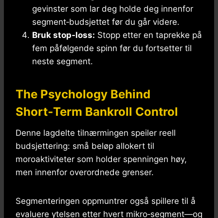
gevinster som lar deg holde deg innenfor
segment‑budsjettet før du går videre.
Bruk stop‑loss:
Stopp etter en taprekke på
fem påfølgende spinn før du fortsetter til
neste segment.
The Psychology Behind
Short‑Term Bankroll Control
Denne lagdelte tilnærmingen speiler reell
budsjettering: små beløp allokert til
moroaktiviteter som holder spenningen høy,
men innenfor overordnede grenser.
Segmenteringen oppmuntrer også spillere til å
evaluere ytelsen etter hvert mikro‑segment—og