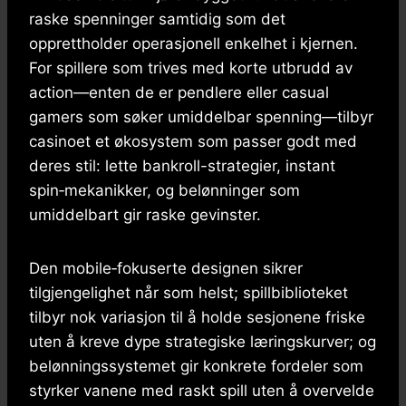
raske spenninger samtidig som det
opprettholder operasjonell enkelhet i kjernen.
For spillere som trives med korte utbrudd av
action—enten de er pendlere eller casual
gamers som søker umiddelbar spenning—tilbyr
casinoet et økosystem som passer godt med
deres stil: lette bankroll-strategier, instant
spin‑mekanikker, og belønninger som
umiddelbart gir raske gevinster.
Den mobile‑fokuserte designen sikrer
tilgjengelighet når som helst; spillbiblioteket
tilbyr nok variasjon til å holde sesjonene friske
uten å kreve dype strategiske læringskurver; og
belønningssystemet gir konkrete fordeler som
styrker vanene med raskt spill uten å overvelde