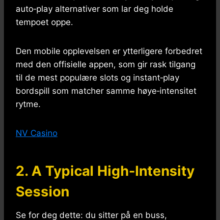
auto‑play alternativer som lar deg holde
tempoet oppe.
Den mobile opplevelsen er ytterligere forbedret
med den offisielle appen, som gir rask tilgang
til de mest populære slots og instant‑play
bordspill som matcher samme høye‑intensitet
rytme.
NV Casino
2. A Typical High‑Intensity
Session
Se for deg dette: du sitter på en buss,