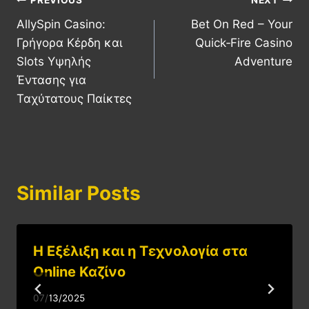
Post
PREVIOUS
NEXT
AllySpin Casino:
Bet On Red – Your
navigation
Γρήγορα Κέρδη και
Quick‑Fire Casino
Slots Υψηλής
Adventure
Έντασης για
Ταχύτατους Παίκτες
Similar Posts
Η Εξέλιξη και η Τεχνολογία στα
Online Καζίνο
07/13/2025