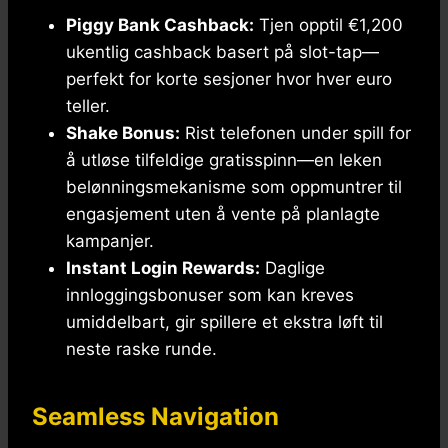
Piggy Bank Cashback:
Tjen opptil €1,200
ukentlig cashback basert på slot-tap—
perfekt for korte sesjoner hvor hver euro
teller.
Shake Bonus:
Rist telefonen under spill for
å utløse tilfeldige gratisspinn—en leken
belønningsmekanisme som oppmuntrer til
engasjement uten å vente på planlagte
kampanjer.
Instant Login Rewards:
Daglige
innloggingsbonuser som kan kreves
umiddelbart, gir spillere et ekstra løft til
neste raske runde.
Seamless Navigation