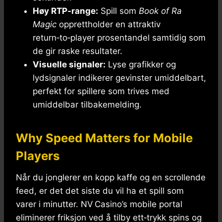
Høy RTP‑range:
Spill som
Book of Ra
Magic
opprettholder en attraktiv
return‑to‑player prosentandel samtidig som
de gir raske resultater.
Visuelle signaler:
Lyse grafikker og
lydsignaler indikerer gevinster umiddelbart,
perfekt for spillere som trives med
umiddelbar tilbakemelding.
Why Speed Matters for Mobile
Players
Når du jonglerer en kopp kaffe og en scrollende
feed, er det det siste du vil ha et spill som
varer i minutter. NV Casino’s mobile portal
eliminerer friksjon ved å tilby ett‑trykk spins og