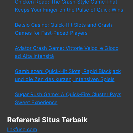
Chicken Road: The Crash‑Style Game That
Keeps Your Finger on the Pulse of Quick Wins
Betsio Casino: Quick‑Hit Slots and Crash
Games for Fast‑Paced Players
Aviator Crash Game: Vittorie Veloci e Gioco
ad Alta Intensità
Gamblezen: Quick‑Hit Slots, Rapid Blackjack
und die Zen des kurzen, intensiven Spiels
Sugar Rush Game: A Quick‑Fire Cluster Pays
Sweet Experience
Referensi Situs Terbaik
linkfuso.com