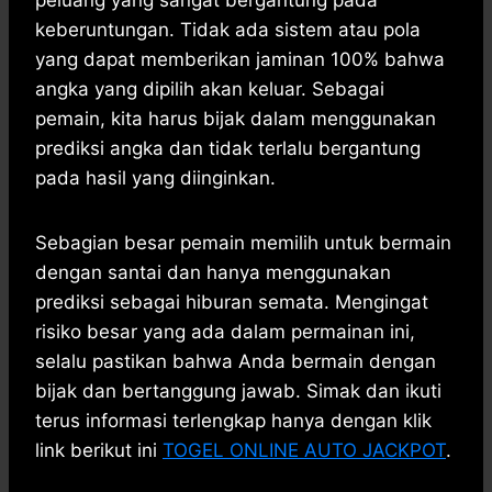
keberuntungan. Tidak ada sistem atau pola
yang dapat memberikan jaminan 100% bahwa
angka yang dipilih akan keluar. Sebagai
pemain, kita harus bijak dalam menggunakan
prediksi angka dan tidak terlalu bergantung
pada hasil yang diinginkan.
Sebagian besar pemain memilih untuk bermain
dengan santai dan hanya menggunakan
prediksi sebagai hiburan semata. Mengingat
risiko besar yang ada dalam permainan ini,
selalu pastikan bahwa Anda bermain dengan
bijak dan bertanggung jawab. Simak dan ikuti
terus informasi terlengkap hanya dengan klik
link berikut ini
TOGEL ONLINE AUTO JACKPOT
.