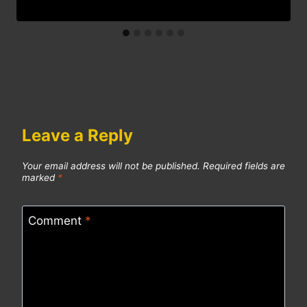
Leave a Reply
Your email address will not be published.
Required fields are
marked
*
Comment
*