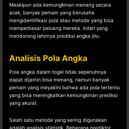
Meskipun ada kemungkinan menang secara
acak, banyak pemain yang berusaha
mengidentifikasi pola atau metode yang bisa
memperbesar peluang mereka. Inilah yang
mendorong lahirnya prediksi angka jitu.
Analisis Pola Angka
Pola angka dalam togel tidak sepenuhnya
dapat dijamin bisa menang, namun banyak
pemain yang meyakini bahwa ada pola tertentu
yang bisa meningkatkan kemungkinan prediksi
yang akurat.
Salah satu metode yang sering digunakan
adalah analisis statistik. Beberapa prediktor