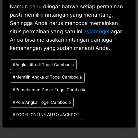
Namun perlu diingat bahwa setiap permainan
pasti memiliki rintangan yang menantang.
Sehingga Anda harus mencoba memainkan
situs permainan yang satu ini
aviantogel
agar
Anda bisa merasakan rintangan dan juga
kemenangan yang sudah menanti Anda.
Post
#
Angka Jitu di Togel Cambodia
Tags:
#
Memilih Angka di Togel Cambodia
#
Pemahaman Dasar Togel Cambodia
#
Pola Angka Togel Cambodia
#
TOGEL ONLINE AUTO JACKPOT