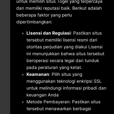
untuk memilih situs Togel yang terpercaya
dan memiliki reputasi baik. Berikut adalah
beberapa faktor yang perlu
dipertimbangkan:
Lisensi dan Regulasi
: Pastikan situs
tersebut memiliki lisensi resmi dari
otoritas perjudian yang diakui Lisensi
ini menunjukkan bahwa situs tersebut
beroperasi secara legal dan tunduk
pada peraturan yang ketat.
Keamanan
: Pilih situs yang
menggunakan teknologi enkripsi SSL
untuk melindungi informasi pribadi dan
keuangan Anda
Metode Pembayaran: Pastikan situs
tersebut menawarkan berbagai