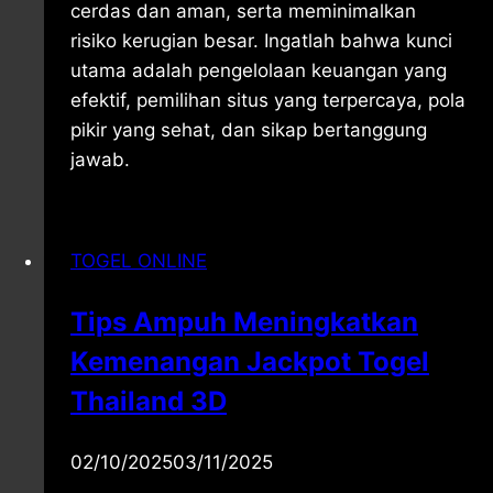
cerdas dan aman, serta meminimalkan
risiko kerugian besar​. Ingatlah bahwa kunci
utama adalah pengelolaan keuangan yang
efektif, pemilihan situs yang terpercaya, pola
pikir yang sehat, dan sikap bertanggung
jawab.
TOGEL ONLINE
Tips Ampuh Meningkatkan
Kemenangan Jackpot Togel
Thailand 3D
02/10/2025
03/11/2025