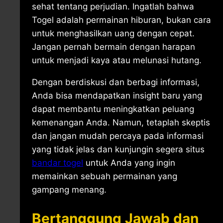
sehat tentang perjudian. Ingatlah bahwa
Togel adalah permainan hiburan, bukan cara
untuk menghasilkan uang dengan cepat.
Jangan pernah bermain dengan harapan
untuk menjadi kaya atau melunasi hutang.
Dengan berdiskusi dan berbagi informasi,
Anda bisa mendapatkan insight baru yang
dapat membantu meningkatkan peluang
kemenangan Anda. Namun, tetaplah skeptis
dan jangan mudah percaya pada informasi
yang tidak jelas dan kunjungin segera situs
bandar togel
untuk Anda yang ingin
memainkan sebuah permainan yang
gampang menang.
Bertanggung Jawab dan