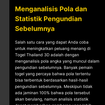
Menganalisis Pola dan
Statistik Pengundian
Sebelumnya
Salah satu cara yang dapat Anda coba
untuk meningkatkan peluang menang di
Togel Thailand 3D adalah dengan
menganalisis pola angka yang muncul dalam
pengundian sebelumnya. Banyak pemain
togel yang percaya bahwa pola tertentu
bisa terbentuk berdasarkan hasil-hasil
pengundian sebelumnya. Meskipun tidak
ada jaminan 100% bahwa pola tersebut
akan berulang, namun analisis statistik