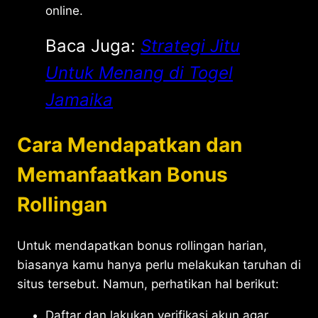
online.
Baca Juga:
Strategi Jitu
Untuk Menang di Togel
Jamaika
Cara Mendapatkan dan
Memanfaatkan Bonus
Rollingan
Untuk mendapatkan bonus rollingan harian,
biasanya kamu hanya perlu melakukan taruhan di
situs tersebut. Namun, perhatikan hal berikut:
Daftar dan lakukan verifikasi akun agar