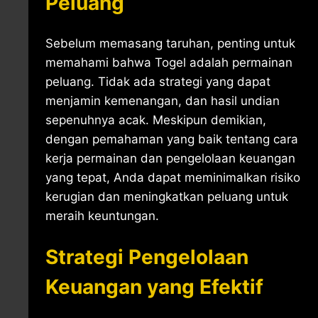
Peluang
Sebelum memasang taruhan, penting untuk
memahami bahwa Togel adalah permainan
peluang. Tidak ada strategi yang dapat
menjamin kemenangan, dan hasil undian
sepenuhnya acak. Meskipun demikian,
dengan pemahaman yang baik tentang cara
kerja permainan dan pengelolaan keuangan
yang tepat, Anda dapat meminimalkan risiko
kerugian dan meningkatkan peluang untuk
meraih keuntungan.
Strategi Pengelolaan
Keuangan yang Efektif