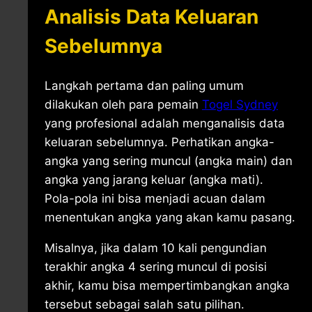
Analisis Data Keluaran
Sebelumnya
Langkah pertama dan paling umum
dilakukan oleh para pemain
Togel Sydney
yang profesional adalah menganalisis data
keluaran sebelumnya. Perhatikan angka-
angka yang sering muncul (angka main) dan
angka yang jarang keluar (angka mati).
Pola-pola ini bisa menjadi acuan dalam
menentukan angka yang akan kamu pasang.
Misalnya, jika dalam 10 kali pengundian
terakhir angka 4 sering muncul di posisi
akhir, kamu bisa mempertimbangkan angka
tersebut sebagai salah satu pilihan.