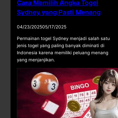
Cara Memilih Angka Togel
Sydney yang Pasti Menang
04/23/2025
05/17/2025
Permainan togel Sydney menjadi salah satu
jenis togel yang paling banyak diminati di
Indonesia karena memiliki peluang menang
yang menjanjikan.