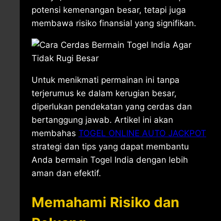
potensi kemenangan besar, tetapi juga
membawa risiko finansial yang signifikan.
Untuk menikmati permainan ini tanpa
terjerumus ke dalam kerugian besar,
diperlukan pendekatan yang cerdas dan
bertanggung jawab. Artikel ini akan
membahas
TOGEL ONLINE AUTO JACKPOT
strategi dan tips yang dapat membantu
Anda bermain Togel India dengan lebih
aman dan efektif.
Memahami Risiko dan