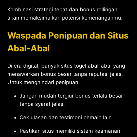
Kombinasi strategi tepat dan bonus rollingan
akan memaksimalkan potensi kemenanganmu.
Waspada Penipuan dan Situs
Abal-Abal
Di era digital, banyak situs togel abal-abal yang
menawarkan bonus besar tanpa reputasi jelas.
Untuk menghindari penipuan:
Jangan mudah tergiur bonus terlalu besar
tanpa syarat jelas.
Cek ulasan dan testimoni pemain lain.
Pastikan situs memiliki sistem keamanan