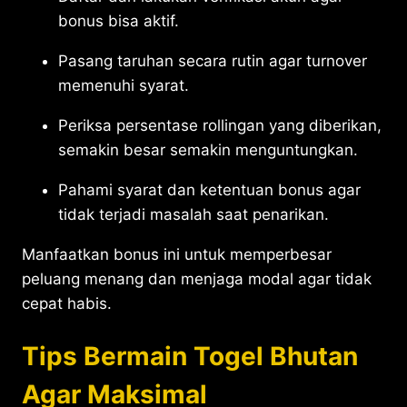
bonus bisa aktif.
Pasang taruhan secara rutin agar turnover
memenuhi syarat.
Periksa persentase rollingan yang diberikan,
semakin besar semakin menguntungkan.
Pahami syarat dan ketentuan bonus agar
tidak terjadi masalah saat penarikan.
Manfaatkan bonus ini untuk memperbesar
peluang menang dan menjaga modal agar tidak
cepat habis.
Tips Bermain Togel Bhutan
Agar Maksimal