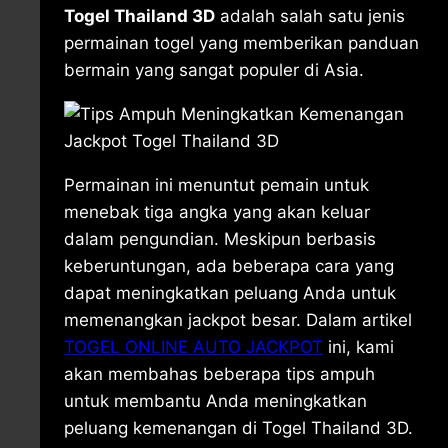
Togel Thailand 3D
adalah salah satu jenis
permainan togel yang memberikan panduan
bermain yang sangat populer di Asia.
Permainan ini menuntut pemain untuk
menebak tiga angka yang akan keluar
dalam pengundian. Meskipun berbasis
keberuntungan, ada beberapa cara yang
dapat meningkatkan peluang Anda untuk
memenangkan jackpot besar. Dalam artikel
TOGEL ONLINE AUTO JACKPOT
ini, kami
akan membahas beberapa tips ampuh
untuk membantu Anda meningkatkan
peluang kemenangan di Togel Thailand 3D.