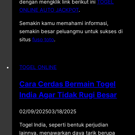
dengan mengklik link berikut ini
TOGEL
ONLINE AUTO JACKPOT
.
Semakin kamu memahami informasi,
semakin besar peluangmu untuk sukses di
situs
fuso toto
.
TOGEL ONLINE
Cara Cerdas Bermain Togel
India Agar Tidak Rugi Besar
02/09/2025
03/18/2025
Togel India, seperti bentuk perjudian
lainnya, menawarkan daya tarik berupa